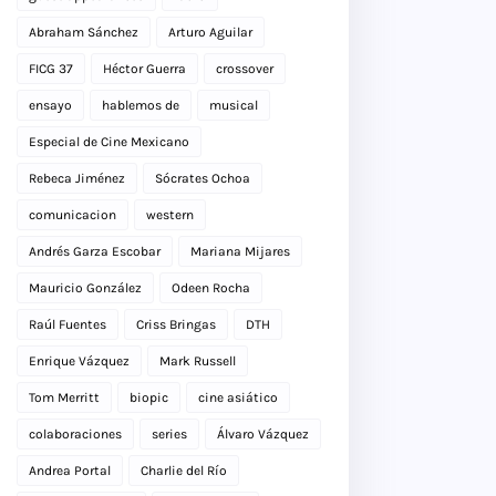
Abraham Sánchez
Arturo Aguilar
FICG 37
Héctor Guerra
crossover
ensayo
hablemos de
musical
Especial de Cine Mexicano
Rebeca Jiménez
Sócrates Ochoa
comunicacion
western
Andrés Garza Escobar
Mariana Mijares
Mauricio González
Odeen Rocha
Raúl Fuentes
Criss Bringas
DTH
Enrique Vázquez
Mark Russell
Tom Merritt
biopic
cine asiático
colaboraciones
series
Álvaro Vázquez
Andrea Portal
Charlie del Río