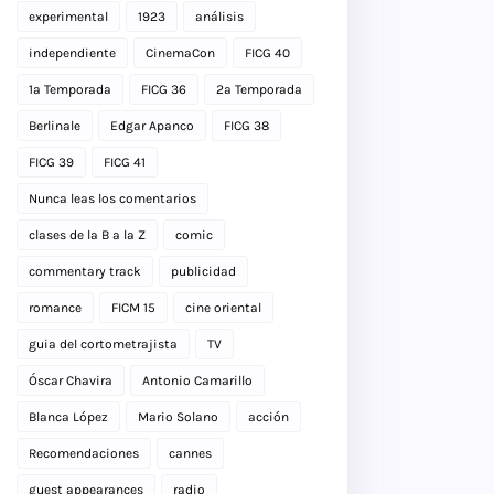
experimental
1923
análisis
independiente
CinemaCon
FICG 40
1a Temporada
FICG 36
2a Temporada
Berlinale
Edgar Apanco
FICG 38
FICG 39
FICG 41
Nunca leas los comentarios
clases de la B a la Z
comic
commentary track
publicidad
romance
FICM 15
cine oriental
guia del cortometrajista
TV
Óscar Chavira
Antonio Camarillo
Blanca López
Mario Solano
acción
Recomendaciones
cannes
guest appearances
radio