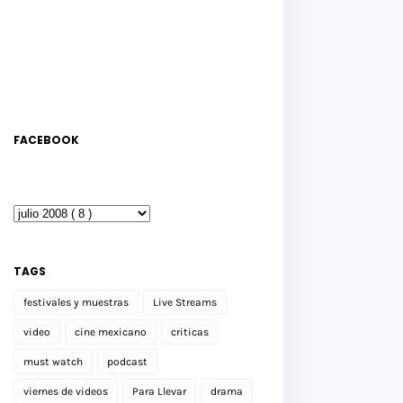
FACEBOOK
TAGS
festivales y muestras
Live Streams
video
cine mexicano
criticas
must watch
podcast
viernes de videos
Para Llevar
drama