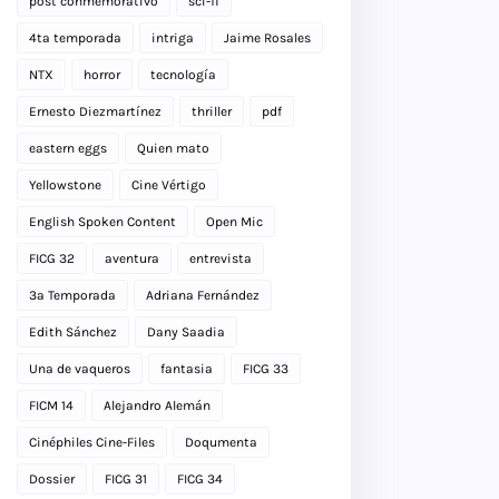
post conmemorativo
sci-fi
4ta temporada
intriga
Jaime Rosales
NTX
horror
tecnología
Ernesto Diezmartínez
thriller
pdf
eastern eggs
Quien mato
Yellowstone
Cine Vértigo
English Spoken Content
Open Mic
FICG 32
aventura
entrevista
3a Temporada
Adriana Fernández
Edith Sánchez
Dany Saadia
Una de vaqueros
fantasia
FICG 33
FICM 14
Alejandro Alemán
Cinéphiles Cine-Files
Doqumenta
Dossier
FICG 31
FICG 34