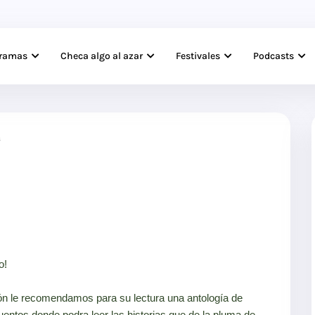
gramas
Checa algo al azar
Festivales
Podcasts
s
o!
ón le recomendamos para su lectura una antología de
uentos donde podra leer las historias que de la pluma de