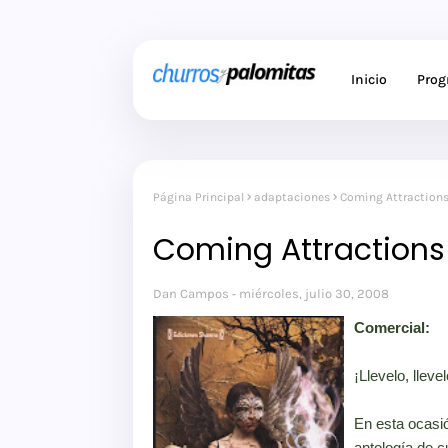
Inicio
Pro
Página Principal
adaptaciones
Coming Attraction
Coming Attractions
Dan Campos
miércoles, julio 30, 2008
Comercial:
¡Llevelo, llevel
En esta ocasi
antología de c