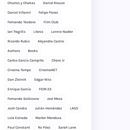
Churros y Chakas
Daniel Krauze
Daniel Villamil
Felipe Flores
Fernando Teodoro
Film Club
Ian Tregillis
Libros
Lonnie Nadler
Ricardo Rubio
Alejandra Castro
Authors
Books
Carlos García Campillo
Charo Jr
Cinema Tempo
CinemaNET
Dan Zlotnik
Edgar Nito
Enrique García
FICM 23
Fernanda Solórzano
Joel Meza
Josh Candia
Julián Hernández
LAGS
Lola Estrada
Marlen Mendoza
Paul Constant
Ro Páez
Sarah Lane