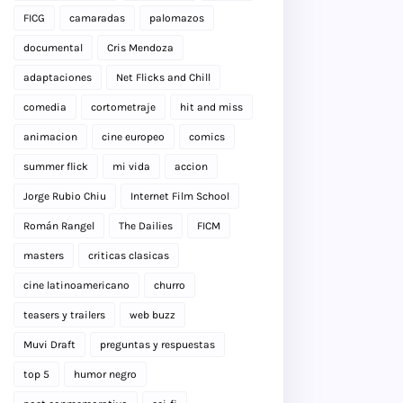
FICG
camaradas
palomazos
documental
Cris Mendoza
adaptaciones
Net Flicks and Chill
comedia
cortometraje
hit and miss
animacion
cine europeo
comics
summer flick
mi vida
accion
Jorge Rubio Chiu
Internet Film School
Román Rangel
The Dailies
FICM
masters
criticas clasicas
cine latinoamericano
churro
teasers y trailers
web buzz
Muvi Draft
preguntas y respuestas
top 5
humor negro