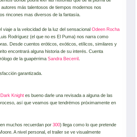
s autores más talentosos de tiempos modernos nos
los rincones mas diversos de la fantasía.
 viaje a la velocidad de la luz del sensacional
Odeen Rocha
uis Rodríguez (el que no es El Puma) nos narra como
as. Desde cuentos eróticos, exóticos, etílicos, similares y
ito encontrará alguna historia de su interés. Cuenta
ólogo de la guapérrima
Sandra Becerril
.
isfacción garantizada.
l
Dark Knight
es bueno darle una revisada a alguna de las
 proceso, así que veamos que tendrémos próximamente en
uien muchos recuerdan por
300
) llega como lo que pretende
oore. A nivel personal, el trailer se ve visualmente