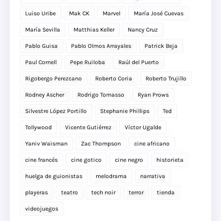
Luiso Uribe
Mak CK
Marvel
María José Cuevas
María Sevilla
Matthias Keller
Nancy Cruz
Pablo Guisa
Pablo Olmos Arrayales
Patrick Beja
Paul Cornell
Pepe Ruiloba
Raúl del Puerto
Rigobergo Perezcano
Roberto Coria
Roberto Trujillo
Rodney Ascher
Rodrigo Tomasso
Ryan Prows
Silvestre López Portillo
Stephanie Phillips
Ted
Tollywood
Vicente Gutiérrez
Víctor Ugalde
Yaniv Waisman
Zac Thompson
cine africano
cine francés
cine gotico
cine negro
historieta
huelga de guionistas
melodrama
narrativa
playeras
teatro
tech noir
terror
tienda
videojuegos