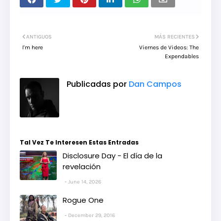
ANTIGUOS
MÁS RECIENTES
I'm here
Viernes de Videos: The
Expendables
Publicadas por
Dan Campos
Tal Vez Te Interesen Estas Entradas
Disclosure Day - El día de la
revelación
June 14, 2026
Rogue One
December 29, 2016