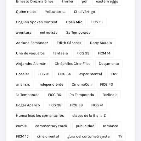
Ernesto Diezmartínez
thriller
pdf
eastern eggs
Quien mato
Yellowstone
Cine Vértigo
English Spoken Content
Open Mic
FICG 32
aventura
entrevista
3a Temporada
Adriana Fernández
Edith Sánchez
Dany Saadia
Una de vaqueros
fantasia
FICG 33
FICM 14
Alejandro Alemán
Cinéphiles Cine-Files
Doqumenta
Dossier
FICG 31
FICG 34
experimental
1923
análisis
independiente
CinemaCon
FICG 40
1a Temporada
FICG 36
2a Temporada
Berlinale
Edgar Apanco
FICG 38
FICG 39
FICG 41
Nunca leas los comentarios
clases de la B a la Z
comic
commentary track
publicidad
romance
FICM 15
cine oriental
guia del cortometrajista
TV