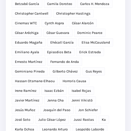
Betzabé García
Camila Doroteo
Carlos H. Mendoza
Christopher Cantwell
Christopher Hastings
Cinemas WTC
Cynth Aspra
César Alarcón
César Aréchiga
César Guevara
Dominic Pearce
Eduardo Magaña
Ehécatl García
Elisa McCausland
Emiliano Ayala
Episodios Beta
Erick Estrada
Ernesto Martínez
Fernando de Anda
Geminiano Pineda
Gilberto Chávez
Gus Reyes
Hassan Otsmane-Elhaou
Horroris Causa
Irene Ramírez
Isaac Ezbán
Isabel Rojas
Javier Martínez
Jenna Cha
Jenni Vikistö
Jesús Muñoz
Joaquín del Paso
Jon Schiefer
José Soto
Julio César López
Jussi Rastas
Ka
Karla Ochoa
Leonardo Arturo
Leopoldo Laborde