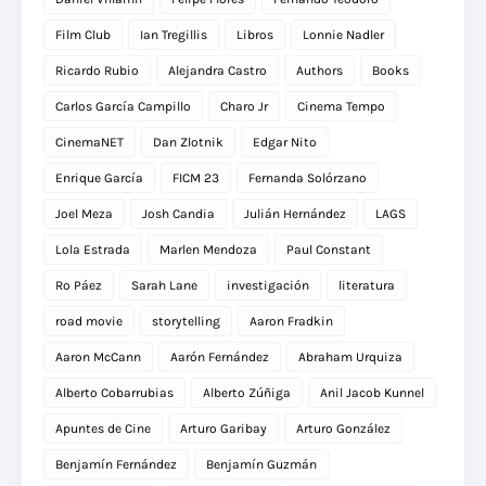
Film Club
Ian Tregillis
Libros
Lonnie Nadler
Ricardo Rubio
Alejandra Castro
Authors
Books
Carlos García Campillo
Charo Jr
Cinema Tempo
CinemaNET
Dan Zlotnik
Edgar Nito
Enrique García
FICM 23
Fernanda Solórzano
Joel Meza
Josh Candia
Julián Hernández
LAGS
Lola Estrada
Marlen Mendoza
Paul Constant
Ro Páez
Sarah Lane
investigación
literatura
road movie
storytelling
Aaron Fradkin
Aaron McCann
Aarón Fernández
Abraham Urquiza
Alberto Cobarrubias
Alberto Zúñiga
Anil Jacob Kunnel
Apuntes de Cine
Arturo Garibay
Arturo González
Benjamín Fernández
Benjamín Guzmán