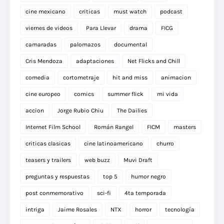
cine mexicano
criticas
must watch
podcast
viernes de videos
Para Llevar
drama
FICG
camaradas
palomazos
documental
Cris Mendoza
adaptaciones
Net Flicks and Chill
comedia
cortometraje
hit and miss
animacion
cine europeo
comics
summer flick
mi vida
accion
Jorge Rubio Chiu
The Dailies
Internet Film School
Román Rangel
FICM
masters
criticas clasicas
cine latinoamericano
churro
teasers y trailers
web buzz
Muvi Draft
preguntas y respuestas
top 5
humor negro
post conmemorativo
sci-fi
4ta temporada
intriga
Jaime Rosales
NTX
horror
tecnología