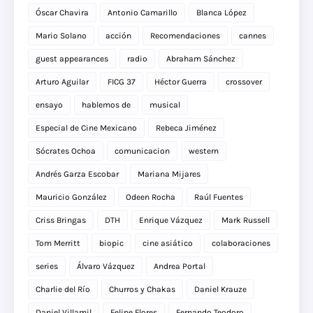
Óscar Chavira
Antonio Camarillo
Blanca López
Mario Solano
acción
Recomendaciones
cannes
guest appearances
radio
Abraham Sánchez
Arturo Aguilar
FICG 37
Héctor Guerra
crossover
ensayo
hablemos de
musical
Especial de Cine Mexicano
Rebeca Jiménez
Sócrates Ochoa
comunicacion
western
Andrés Garza Escobar
Mariana Mijares
Mauricio González
Odeen Rocha
Raúl Fuentes
Criss Bringas
DTH
Enrique Vázquez
Mark Russell
Tom Merritt
biopic
cine asiático
colaboraciones
series
Álvaro Vázquez
Andrea Portal
Charlie del Río
Churros y Chakas
Daniel Krauze
Daniel Villamil
Felipe Flores
Fernando Teodoro