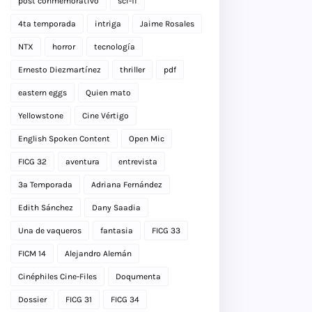
post conmemorativo
sci-fi
4ta temporada
intriga
Jaime Rosales
NTX
horror
tecnología
Ernesto Diezmartínez
thriller
pdf
eastern eggs
Quien mato
Yellowstone
Cine Vértigo
English Spoken Content
Open Mic
FICG 32
aventura
entrevista
3a Temporada
Adriana Fernández
Edith Sánchez
Dany Saadia
Una de vaqueros
fantasia
FICG 33
FICM 14
Alejandro Alemán
Cinéphiles Cine-Files
Doqumenta
Dossier
FICG 31
FICG 34