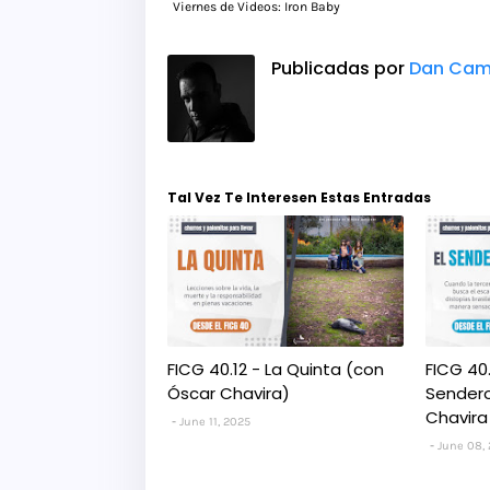
Viernes de Videos: Iron Baby
Publicadas por
Dan Cam
Tal Vez Te Interesen Estas Entradas
FICG 40.12 - La Quinta (con
FICG 40.
Óscar Chavira)
Sendero
Chavira
June 11, 2025
June 08,