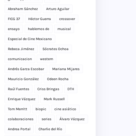
Abraham Sánchez
Arturo Aguilar
FICG 37
Héctor Guerra
crossover
ensayo
hablemos de
musical
Especial de Cine Mexicano
Rebeca Jiménez
Sócrates Ochoa
comunicacion
western
Andrés Garza Escobar
Mariana Mijares
Mauricio González
Odeen Rocha
Raúl Fuentes
Criss Bringas
DTH
Enrique Vázquez
Mark Russell
Tom Merritt
biopic
cine asiático
colaboraciones
series
Álvaro Vázquez
Andrea Portal
Charlie del Río