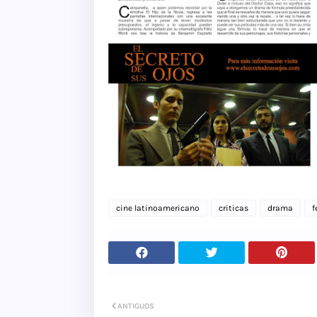
cine latinoamericano
criticas
drama
f
ANTIGUOS