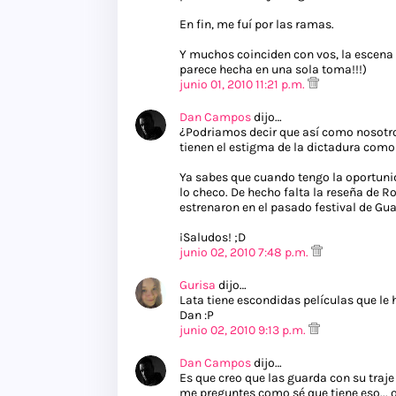
En fin, me fuí por las ramas.
Y muchos coinciden con vos, la escena 
parece hecha en una sola toma!!!)
junio 01, 2010 11:21 p.m.
Dan Campos
dijo…
¿Podriamos decir que así como nosotros
tienen el estigma de la dictadura como 
Ya sabes que cuando tengo la oportunid
lo checo. De hecho falta la reseña de 
estrenaron en el pasado festival de Gu
¡Saludos! ;D
junio 02, 2010 7:48 p.m.
Gurisa
dijo…
Lata tiene escondidas películas que le
Dan :P
junio 02, 2010 9:13 p.m.
Dan Campos
dijo…
Es que creo que las guarda con su traje 
me preguntes como sé que tiene eso... 