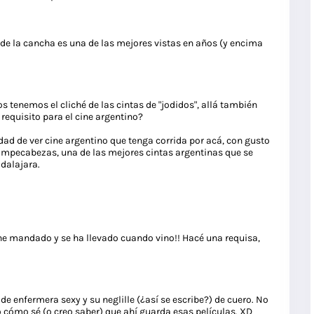
de la cancha es una de las mejores vistas en años (y encima
 tenemos el cliché de las cintas de "jodidos", allá también
requisito para el cine argentino?
ad de ver cine argentino que tenga corrida por acá, con gusto
Rompecabezas, una de las mejores cintas argentinas que se
adalajara.
 he mandado y se ha llevado cuando vino!! Hacé una requisa,
de enfermera sexy y su neglille (¿así se escribe?) de cuero. No
o cómo sé (o creo saber) que ahí guarda esas películas. XD