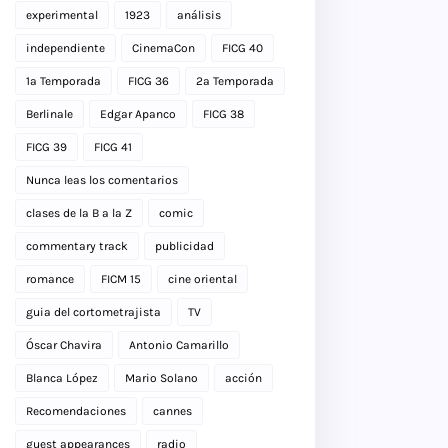
experimental
1923
análisis
independiente
CinemaCon
FICG 40
1a Temporada
FICG 36
2a Temporada
Berlinale
Edgar Apanco
FICG 38
FICG 39
FICG 41
Nunca leas los comentarios
clases de la B a la Z
comic
commentary track
publicidad
romance
FICM 15
cine oriental
guia del cortometrajista
TV
Óscar Chavira
Antonio Camarillo
Blanca López
Mario Solano
acción
Recomendaciones
cannes
guest appearances
radio