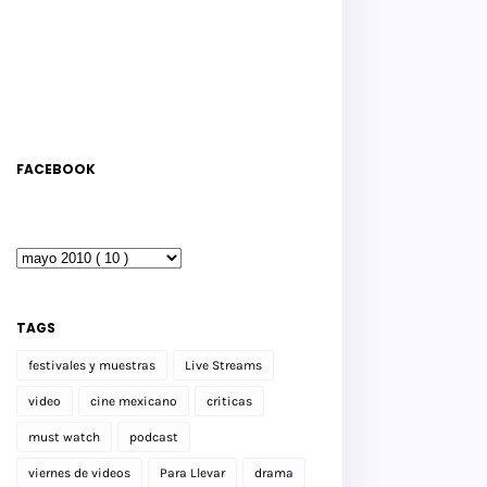
FACEBOOK
TAGS
festivales y muestras
Live Streams
video
cine mexicano
criticas
must watch
podcast
viernes de videos
Para Llevar
drama