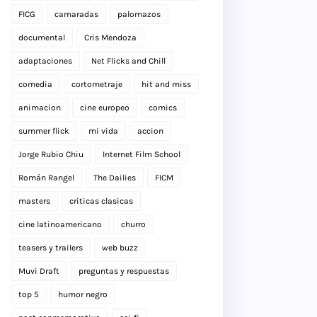
FICG
camaradas
palomazos
documental
Cris Mendoza
adaptaciones
Net Flicks and Chill
comedia
cortometraje
hit and miss
animacion
cine europeo
comics
summer flick
mi vida
accion
Jorge Rubio Chiu
Internet Film School
Román Rangel
The Dailies
FICM
masters
criticas clasicas
cine latinoamericano
churro
teasers y trailers
web buzz
Muvi Draft
preguntas y respuestas
top 5
humor negro