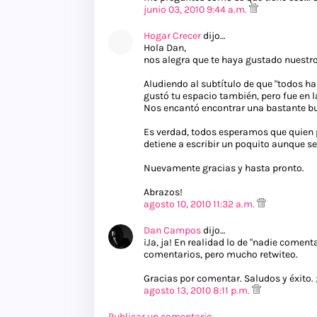
junio 03, 2010 9:44 a.m.
Hogar Crecer
dijo…
Hola Dan,
nos alegra que te haya gustado nuestro
Aludiendo al subtítulo de que "todos h
gustó tu espacio también, pero fue en l
Nos encantó encontrar una bastante buen
Es verdad, todos esperamos que quien p
detiene a escribir un poquito aunque se
Nuevamente gracias y hasta pronto.
Abrazos!
agosto 10, 2010 11:32 a.m.
Dan Campos
dijo…
¡Ja, ja! En realidad lo de "nadie comen
comentarios, pero mucho retwiteo.
Gracias por comentar. Saludos y éxito. 
agosto 13, 2010 8:11 p.m.
Publicar un comentario