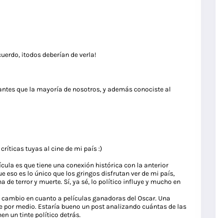
uerdo, ¡todos deberían de verla!
a antes que la mayoría de nosotros, y además conociste al
 críticas tuyas al cine de mi país :)
ícula es que tiene una conexión histórica con la anterior
ue eso es lo único que los gringos disfrutan ver de mi país,
 de terror y muerte. Sí, ya sé, lo político influye y mucho en
en cambio en cuanto a películas ganadoras del Oscar. Una
de por medio. Estaría bueno un post analizando cuántas de las
en un tinte político detrás.