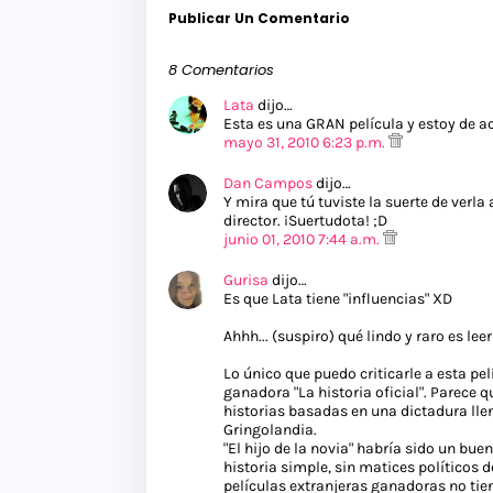
Publicar Un Comentario
8 Comentarios
Lata
dijo…
Esta es una GRAN película y estoy de ac
mayo 31, 2010 6:23 p.m.
Dan Campos
dijo…
Y mira que tú tuviste la suerte de verl
director. ¡Suertudota! ;D
junio 01, 2010 7:44 a.m.
Gurisa
dijo…
Es que Lata tiene "influencias" XD
Ahhh... (suspiro) qué lindo y raro es leer
Lo único que puedo criticarle a esta pel
ganadora "La historia oficial". Parece q
historias basadas en una dictadura llena
Gringolandia.
"El hijo de la novia" habría sido un bu
historia simple, sin matices políticos 
películas extranjeras ganadoras no tien