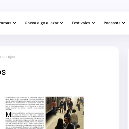
gramas
Checa algo al azar
Festivales
Podcasts
e sus ojos
os