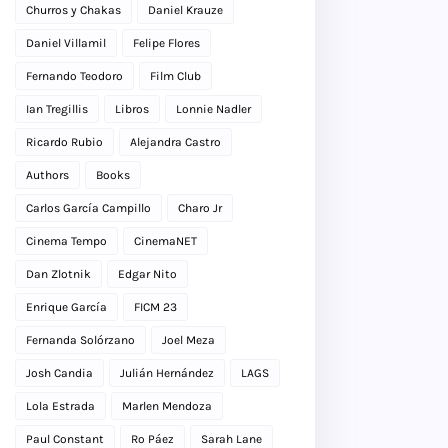
Churros y Chakas
Daniel Krauze
Daniel Villamil
Felipe Flores
Fernando Teodoro
Film Club
Ian Tregillis
Libros
Lonnie Nadler
Ricardo Rubio
Alejandra Castro
Authors
Books
Carlos García Campillo
Charo Jr
Cinema Tempo
CinemaNET
Dan Zlotnik
Edgar Nito
Enrique García
FICM 23
Fernanda Solórzano
Joel Meza
Josh Candia
Julián Hernández
LAGS
Lola Estrada
Marlen Mendoza
Paul Constant
Ro Páez
Sarah Lane