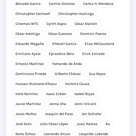
Betzabé García
Camila Doroteo
Carlos H. Mendoza
Christopher Cantwell
Christopher Hastings
Cinemas WTC
Cynth Aspra
César Alarcón
César Aréchiga
César Guevara
Dominic Pearce
Eduardo Magaña
Ehécatl García
Elisa McCausland
Emiliano Ayala
Episodios Beta
Erick Estrada
Ernesto Martínez
Fernando de Anda
Geminiano Pineda
Gilberto Chávez
Gus Reyes
Hassan Otsmane-Elhaou
Horroris Causa
Irene Ramírez
Isaac Ezbán
Isabel Rojas
Javier Martínez
Jenna Cha
Jenni Vikistö
Jesús Muñoz
Joaquín del Paso
Jon Schiefer
José Soto
Julio César López
Jussi Rastas
Ka
Karla Ochoa
Leonardo Arturo
Leopoldo Laborde