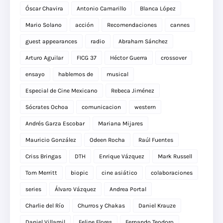
Óscar Chavira
Antonio Camarillo
Blanca López
Mario Solano
acción
Recomendaciones
cannes
guest appearances
radio
Abraham Sánchez
Arturo Aguilar
FICG 37
Héctor Guerra
crossover
ensayo
hablemos de
musical
Especial de Cine Mexicano
Rebeca Jiménez
Sócrates Ochoa
comunicacion
western
Andrés Garza Escobar
Mariana Mijares
Mauricio González
Odeen Rocha
Raúl Fuentes
Criss Bringas
DTH
Enrique Vázquez
Mark Russell
Tom Merritt
biopic
cine asiático
colaboraciones
series
Álvaro Vázquez
Andrea Portal
Charlie del Río
Churros y Chakas
Daniel Krauze
Daniel Villamil
Felipe Flores
Fernando Teodoro