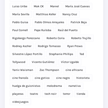
Luiso Uribe
Mak CK
Marvel
María José Cuevas
María Sevilla
Matthias Keller
Nancy Cruz
Pablo Guisa
Pablo Olmos Arrayales
Patrick Beja
Paul Cornell
Pepe Ruiloba
Raúl del Puerto
Rigobergo Perezcano
Roberto Coria
Roberto Trujillo
Rodney Ascher
Rodrigo Tomasso
Ryan Prows
Silvestre López Portillo
Stephanie Phillips
Ted
Tollywood
Vicente Gutiérrez
Víctor Ugalde
Yaniv Waisman
Zac Thompson
cine africano
cine francés
cine gotico
cine negro
historieta
huelga de guionistas
melodrama
narrativa
playeras
teatro
tech noir
terror
tienda
videojuegos