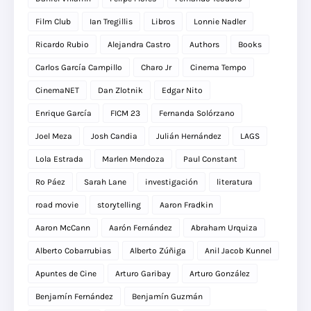
Film Club
Ian Tregillis
Libros
Lonnie Nadler
Ricardo Rubio
Alejandra Castro
Authors
Books
Carlos García Campillo
Charo Jr
Cinema Tempo
CinemaNET
Dan Zlotnik
Edgar Nito
Enrique García
FICM 23
Fernanda Solórzano
Joel Meza
Josh Candia
Julián Hernández
LAGS
Lola Estrada
Marlen Mendoza
Paul Constant
Ro Páez
Sarah Lane
investigación
literatura
road movie
storytelling
Aaron Fradkin
Aaron McCann
Aarón Fernández
Abraham Urquiza
Alberto Cobarrubias
Alberto Zúñiga
Anil Jacob Kunnel
Apuntes de Cine
Arturo Garibay
Arturo González
Benjamín Fernández
Benjamín Guzmán