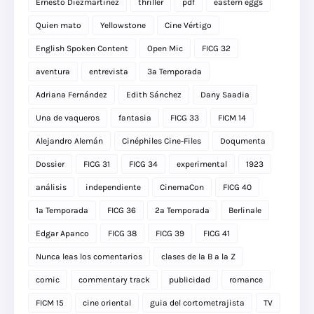
Ernesto Diezmartínez
thriller
pdf
eastern eggs
Quien mato
Yellowstone
Cine Vértigo
English Spoken Content
Open Mic
FICG 32
aventura
entrevista
3a Temporada
Adriana Fernández
Edith Sánchez
Dany Saadia
Una de vaqueros
fantasia
FICG 33
FICM 14
Alejandro Alemán
Cinéphiles Cine-Files
Doqumenta
Dossier
FICG 31
FICG 34
experimental
1923
análisis
independiente
CinemaCon
FICG 40
1a Temporada
FICG 36
2a Temporada
Berlinale
Edgar Apanco
FICG 38
FICG 39
FICG 41
Nunca leas los comentarios
clases de la B a la Z
comic
commentary track
publicidad
romance
FICM 15
cine oriental
guia del cortometrajista
TV