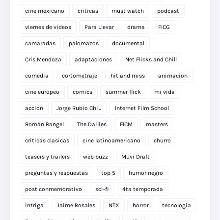
cine mexicano
criticas
must watch
podcast
viernes de videos
Para Llevar
drama
FICG
camaradas
palomazos
documental
Cris Mendoza
adaptaciones
Net Flicks and Chill
comedia
cortometraje
hit and miss
animacion
cine europeo
comics
summer flick
mi vida
accion
Jorge Rubio Chiu
Internet Film School
Román Rangel
The Dailies
FICM
masters
criticas clasicas
cine latinoamericano
churro
teasers y trailers
web buzz
Muvi Draft
preguntas y respuestas
top 5
humor negro
post conmemorativo
sci-fi
4ta temporada
intriga
Jaime Rosales
NTX
horror
tecnología