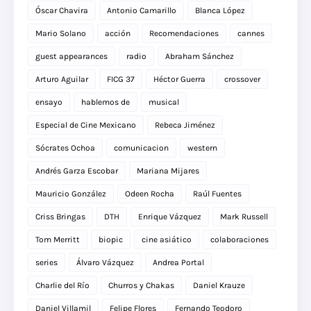
Óscar Chavira
Antonio Camarillo
Blanca López
Mario Solano
acción
Recomendaciones
cannes
guest appearances
radio
Abraham Sánchez
Arturo Aguilar
FICG 37
Héctor Guerra
crossover
ensayo
hablemos de
musical
Especial de Cine Mexicano
Rebeca Jiménez
Sócrates Ochoa
comunicacion
western
Andrés Garza Escobar
Mariana Mijares
Mauricio González
Odeen Rocha
Raúl Fuentes
Criss Bringas
DTH
Enrique Vázquez
Mark Russell
Tom Merritt
biopic
cine asiático
colaboraciones
series
Álvaro Vázquez
Andrea Portal
Charlie del Río
Churros y Chakas
Daniel Krauze
Daniel Villamil
Felipe Flores
Fernando Teodoro