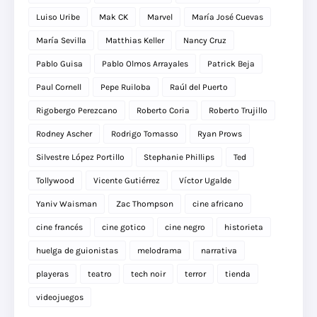
Luiso Uribe
Mak CK
Marvel
María José Cuevas
María Sevilla
Matthias Keller
Nancy Cruz
Pablo Guisa
Pablo Olmos Arrayales
Patrick Beja
Paul Cornell
Pepe Ruiloba
Raúl del Puerto
Rigobergo Perezcano
Roberto Coria
Roberto Trujillo
Rodney Ascher
Rodrigo Tomasso
Ryan Prows
Silvestre López Portillo
Stephanie Phillips
Ted
Tollywood
Vicente Gutiérrez
Víctor Ugalde
Yaniv Waisman
Zac Thompson
cine africano
cine francés
cine gotico
cine negro
historieta
huelga de guionistas
melodrama
narrativa
playeras
teatro
tech noir
terror
tienda
videojuegos