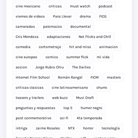
cine mexicano
criticas
must watch
podcast
viernes de videos
Para Llevar
drama
FICG
camaradas
palomazos
documental
Cris Mendoza
adaptaciones
Net Flicks and Chill
comedia
cortometraje
hit and miss
animacion
cine europeo
comics
summer flick
mi vida
accion
Jorge Rubio Chiu
The Dailies
Internet Film School
Román Rangel
FICM
masters
criticas clasicas
cine latinoamericano
churro
teasers y trailers
web buzz
Muvi Draft
preguntas y respuestas
top 5
humor negro
post conmemorativo
sci-fi
4ta temporada
intriga
Jaime Rosales
NTX
horror
tecnología