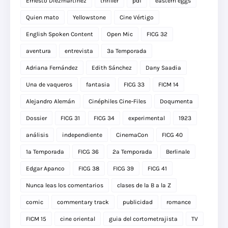
Ernesto Diezmartínez
thriller
pdf
eastern eggs
Quien mato
Yellowstone
Cine Vértigo
English Spoken Content
Open Mic
FICG 32
aventura
entrevista
3a Temporada
Adriana Fernández
Edith Sánchez
Dany Saadia
Una de vaqueros
fantasia
FICG 33
FICM 14
Alejandro Alemán
Cinéphiles Cine-Files
Doqumenta
Dossier
FICG 31
FICG 34
experimental
1923
análisis
independiente
CinemaCon
FICG 40
1a Temporada
FICG 36
2a Temporada
Berlinale
Edgar Apanco
FICG 38
FICG 39
FICG 41
Nunca leas los comentarios
clases de la B a la Z
comic
commentary track
publicidad
romance
FICM 15
cine oriental
guia del cortometrajista
TV