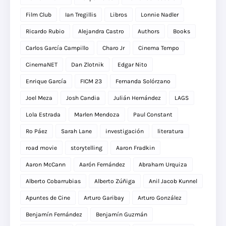
Film Club
Ian Tregillis
Libros
Lonnie Nadler
Ricardo Rubio
Alejandra Castro
Authors
Books
Carlos García Campillo
Charo Jr
Cinema Tempo
CinemaNET
Dan Zlotnik
Edgar Nito
Enrique García
FICM 23
Fernanda Solórzano
Joel Meza
Josh Candia
Julián Hernández
LAGS
Lola Estrada
Marlen Mendoza
Paul Constant
Ro Páez
Sarah Lane
investigación
literatura
road movie
storytelling
Aaron Fradkin
Aaron McCann
Aarón Fernández
Abraham Urquiza
Alberto Cobarrubias
Alberto Zúñiga
Anil Jacob Kunnel
Apuntes de Cine
Arturo Garibay
Arturo González
Benjamín Fernández
Benjamín Guzmán