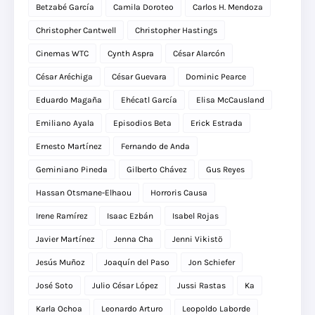
Betzabé García
Camila Doroteo
Carlos H. Mendoza
Christopher Cantwell
Christopher Hastings
Cinemas WTC
Cynth Aspra
César Alarcón
César Aréchiga
César Guevara
Dominic Pearce
Eduardo Magaña
Ehécatl García
Elisa McCausland
Emiliano Ayala
Episodios Beta
Erick Estrada
Ernesto Martínez
Fernando de Anda
Geminiano Pineda
Gilberto Chávez
Gus Reyes
Hassan Otsmane-Elhaou
Horroris Causa
Irene Ramírez
Isaac Ezbán
Isabel Rojas
Javier Martínez
Jenna Cha
Jenni Vikistö
Jesús Muñoz
Joaquín del Paso
Jon Schiefer
José Soto
Julio César López
Jussi Rastas
Ka
Karla Ochoa
Leonardo Arturo
Leopoldo Laborde