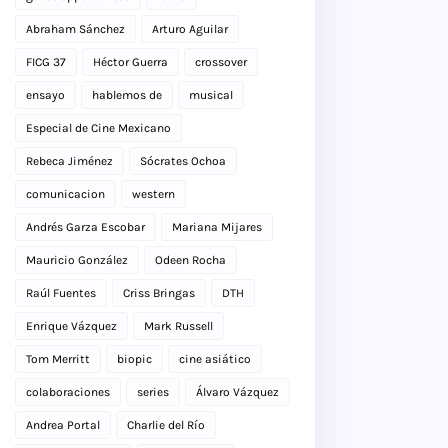
Abraham Sánchez
Arturo Aguilar
FICG 37
Héctor Guerra
crossover
ensayo
hablemos de
musical
Especial de Cine Mexicano
Rebeca Jiménez
Sócrates Ochoa
comunicacion
western
Andrés Garza Escobar
Mariana Mijares
Mauricio González
Odeen Rocha
Raúl Fuentes
Criss Bringas
DTH
Enrique Vázquez
Mark Russell
Tom Merritt
biopic
cine asiático
colaboraciones
series
Álvaro Vázquez
Andrea Portal
Charlie del Río