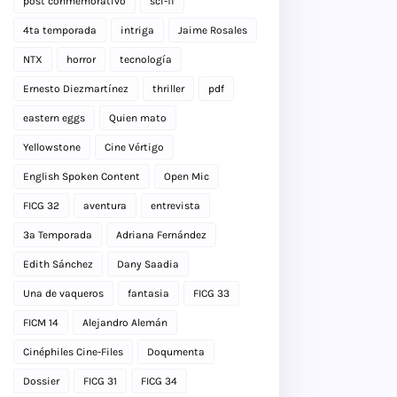
post conmemorativo
sci-fi
4ta temporada
intriga
Jaime Rosales
NTX
horror
tecnología
Ernesto Diezmartínez
thriller
pdf
eastern eggs
Quien mato
Yellowstone
Cine Vértigo
English Spoken Content
Open Mic
FICG 32
aventura
entrevista
3a Temporada
Adriana Fernández
Edith Sánchez
Dany Saadia
Una de vaqueros
fantasia
FICG 33
FICM 14
Alejandro Alemán
Cinéphiles Cine-Files
Doqumenta
Dossier
FICG 31
FICG 34