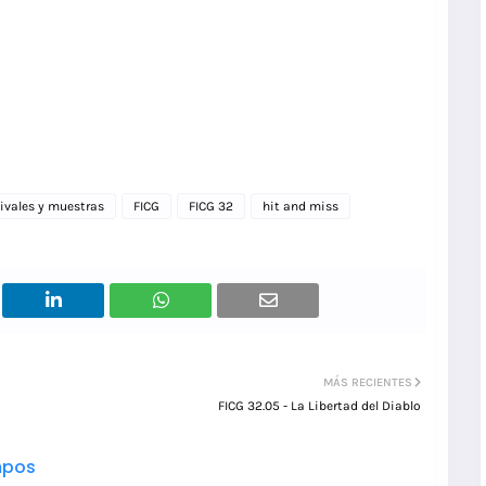
tivales y muestras
FICG
FICG 32
hit and miss
MÁS RECIENTES
FICG 32.05 - La Libertad del Diablo
pos