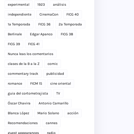
experimental
1923
análisis
independiente
CinemaCon
FICG 40
1a Temporada
FICG 36
2a Temporada
Berlinale
Edgar Apanco
FICG 38
FICG 39
FICG 41
Nunca leas los comentarios
clases de la B a la Z
comic
commentary track
publicidad
romance
FICM 15
cine oriental
guia del cortometrajista
TV
Óscar Chavira
Antonio Camarillo
Blanca López
Mario Solano
acción
Recomendaciones
cannes
guest appearances
radio