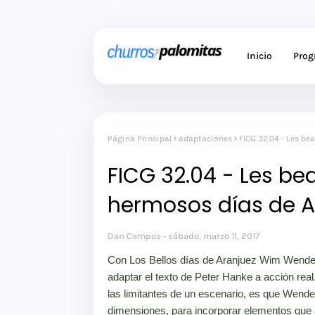
Inicio
Pro
Página Principal
adaptaciones
FICG 32.04 - Les be
FICG 32.04 - Les bea
hermosos días de A
Dan Campos
sábado, marzo 11, 2017
Con Los Bellos días de Aranjuez Wim Wenders
adaptar el texto de Peter Hanke a acción real.
las limitantes de un escenario, es que Wender
dimensiones, para incorporar elementos que