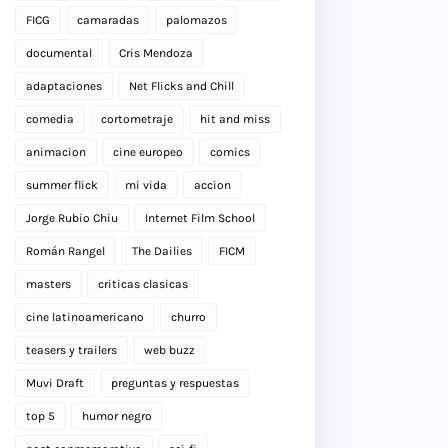
FICG
camaradas
palomazos
documental
Cris Mendoza
adaptaciones
Net Flicks and Chill
comedia
cortometraje
hit and miss
animacion
cine europeo
comics
summer flick
mi vida
accion
Jorge Rubio Chiu
Internet Film School
Román Rangel
The Dailies
FICM
masters
criticas clasicas
cine latinoamericano
churro
teasers y trailers
web buzz
Muvi Draft
preguntas y respuestas
top 5
humor negro