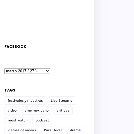
FACEBOOK
TAGS
festivales y muestras
Live Streams
video
cine mexicano
criticas
must watch
podcast
viernes de videos
Para Llevar
drama