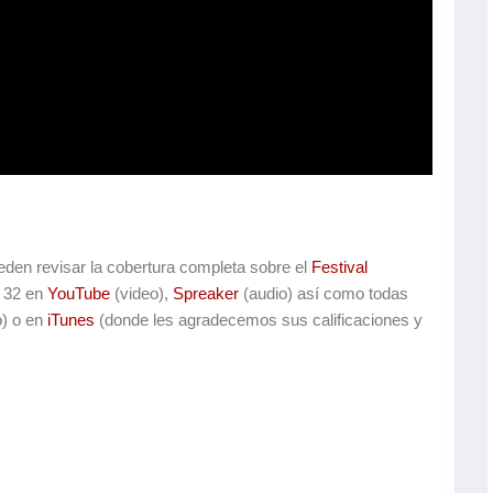
den revisar la cobertura completa sobre el
Festival
 32 en
YouTube
(video),
Spreaker
(audio) así como todas
o) o en
iTunes
(donde les agradecemos sus calificaciones y