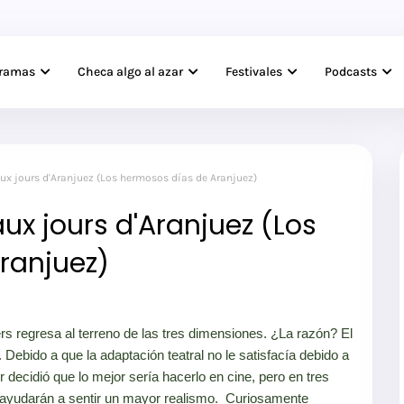
gramas
Checa algo al azar
Festivales
Podcasts
aux jours d'Aranjuez (Los hermosos días de Aranjuez)
ux jours d'Aranjuez (Los
ranjuez)
 regresa al terreno de las tres dimensiones. ¿La razón? El
 Debido a que la adaptación teatral no le satisfacía debido a
 decidió que lo mejor sería hacerlo en cine, pero en tres
 ayudarán a sentir un mayor realismo. Curiosamente