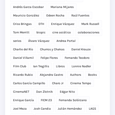
Andrés Garza Escobar
Mariana Mijares
Mauricio González
Odeen Rocha
Raúl Fuentes
Criss Bringas
DTH
Enrique Vázquez
Mark Russell
Tom Merritt
biopic
cine asiático
colaboraciones
series
Álvaro Vázquez
Andrea Portal
Charlie del Río
Churros y Chakas
Daniel Krauze
Daniel Villamil
Felipe Flores
Fernando Teodoro
Film Club
Ian Tregillis
Libros
Lonnie Nadler
Ricardo Rubio
Alejandra Castro
Authors
Books
Carlos García Campillo
Charo Jr
Cinema Tempo
CinemaNET
Dan Zlotnik
Edgar Nito
Enrique García
FICM 23
Fernanda Solórzano
Joel Meza
Josh Candia
Julián Hernández
LAGS