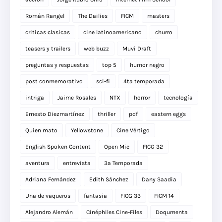
Román Rangel
The Dailies
FICM
masters
criticas clasicas
cine latinoamericano
churro
teasers y trailers
web buzz
Muvi Draft
preguntas y respuestas
top 5
humor negro
post conmemorativo
sci-fi
4ta temporada
intriga
Jaime Rosales
NTX
horror
tecnología
Ernesto Diezmartínez
thriller
pdf
eastern eggs
Quien mato
Yellowstone
Cine Vértigo
English Spoken Content
Open Mic
FICG 32
aventura
entrevista
3a Temporada
Adriana Fernández
Edith Sánchez
Dany Saadia
Una de vaqueros
fantasia
FICG 33
FICM 14
Alejandro Alemán
Cinéphiles Cine-Files
Doqumenta