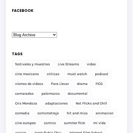
FACEBOOK
TAGS
festivales y muestras
Live Streams
video
cine mexicano
criticas
must watch
podcast
viernes de videos
Para Llevar
drama
FICG
camaradas
palomazos
documental
Cris Mendoza
adaptaciones
Net Flicks and Chill
comedia
cortometraje
hit and miss
animacion
cine europeo
comics
summer flick
mi vida
accion
Jorge Rubio Chiu
Internet Film School