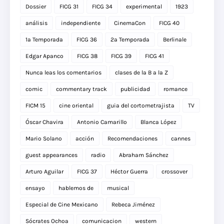
Dossier
FICG 31
FICG 34
experimental
1923
análisis
independiente
CinemaCon
FICG 40
1a Temporada
FICG 36
2a Temporada
Berlinale
Edgar Apanco
FICG 38
FICG 39
FICG 41
Nunca leas los comentarios
clases de la B a la Z
comic
commentary track
publicidad
romance
FICM 15
cine oriental
guia del cortometrajista
TV
Óscar Chavira
Antonio Camarillo
Blanca López
Mario Solano
acción
Recomendaciones
cannes
guest appearances
radio
Abraham Sánchez
Arturo Aguilar
FICG 37
Héctor Guerra
crossover
ensayo
hablemos de
musical
Especial de Cine Mexicano
Rebeca Jiménez
Sócrates Ochoa
comunicacion
western