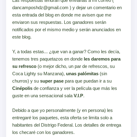
Las respuestas tendrán que enviarlas a mi correo (
dancamposhdz@gmail.com ) y dejar un comentario en
esta entrada del blog en donde me avisen que me
enviaron sus respuestas. Los ganadores serán
notificados por el mismo medio y serán anunciados en
este blog.
Y, a todas estas... ¿que van a ganar? Como les decía,
tenemos tres paquetazos en donde
les daremos para
su refresco
(o mejor dicho, un par de refrescos, su
Coca Lighty su Manzana),
unas palómitas
(sin
churros) y su
super pase
para que puedan ir a su
Cinépolis
de confianza y ver la película que más les
guste en una sensacional sala
V.I.P
.
Debido a que yo personalmente (y en persona) les
entregaré los paquetes, esta oferta se limita solo a
habitantes del Distrigo Federal. Los detalles de entrega
los checaré con los ganadores.