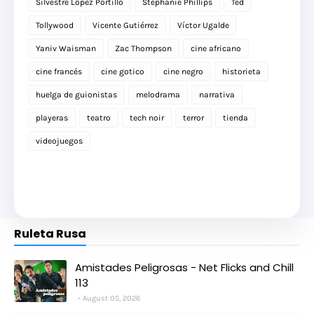
Silvestre López Portillo
Stephanie Phillips
Ted
Tollywood
Vicente Gutiérrez
Víctor Ugalde
Yaniv Waisman
Zac Thompson
cine africano
cine francés
cine gotico
cine negro
historieta
huelga de guionistas
melodrama
narrativa
playeras
teatro
tech noir
terror
tienda
videojuegos
Ruleta Rusa
Amistades Peligrosas - Net Flicks and Chill
113
August 05, 2026