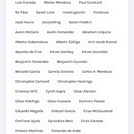
Lola Estrada
Marlen Mendoza
Paul Constant
Ro Páez
Sarah Lane
investigación
literatura
road movie
storytelling
Aaron Fradkin
Aaron McCann
Aarón Fernández
Abraham Urquiza
Alberto Cobarrubias
Alberto Zúñiga
Anil Jacob Kunnel
Apuntes de Cine
Arturo Garibay
Arturo González
Benjamín Fernández
Benjamín Guzmán
Betzabé García
Camila Doroteo
Carlos H. Mendoza
Christopher Cantwell
Christopher Hastings
Cinemas WTC
Cynth Aspra
César Alarcón
César Aréchiga
César Guevara
Dominic Pearce
Eduardo Magaña
Ehécatl García
Elisa McCausland
Emiliano Ayala
Episodios Beta
Erick Estrada
Ernesto Martínez
Fernando de Anda