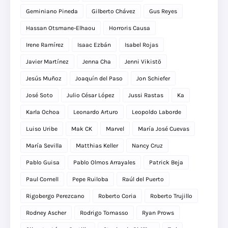
Geminiano Pineda
Gilberto Chávez
Gus Reyes
Hassan Otsmane-Elhaou
Horroris Causa
Irene Ramírez
Isaac Ezbán
Isabel Rojas
Javier Martínez
Jenna Cha
Jenni Vikistö
Jesús Muñoz
Joaquín del Paso
Jon Schiefer
José Soto
Julio César López
Jussi Rastas
Ka
Karla Ochoa
Leonardo Arturo
Leopoldo Laborde
Luiso Uribe
Mak CK
Marvel
María José Cuevas
María Sevilla
Matthias Keller
Nancy Cruz
Pablo Guisa
Pablo Olmos Arrayales
Patrick Beja
Paul Cornell
Pepe Ruiloba
Raúl del Puerto
Rigobergo Perezcano
Roberto Coria
Roberto Trujillo
Rodney Ascher
Rodrigo Tomasso
Ryan Prows