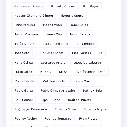
Geminiano Pineda
Gilberto Chávez
Gus Reyes
Hassan Otsmane-Elhaou
Horroris Causa
Irene Ramírez
Isaac Ezbán
Isabel Rojas
Javier Martínez
Jenna Cha
Jenni Vikistö
Jesús Muñoz
Joaquín del Paso
Jon Schiefer
José Soto
Julio César López
Jussi Rastas
Ka
Karla Ochoa
Leonardo Arturo
Leopoldo Laborde
Luiso Uribe
Mak CK
Marvel
María José Cuevas
María Sevilla
Matthias Keller
Nancy Cruz
Pablo Guisa
Pablo Olmos Arrayales
Patrick Beja
Paul Cornell
Pepe Ruiloba
Raúl del Puerto
Rigobergo Perezcano
Roberto Coria
Roberto Trujillo
Rodney Ascher
Rodrigo Tomasso
Ryan Prows