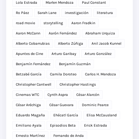
Lola Estrada
Marlen Mendoza
Paul Constant
Ro Páez
Sarah Lane
investigación
literatura
road movie
storytelling
Aaron Fradkin
Aaron McCann
Aarón Fernández
Abraham Urquiza
Alberto Cobarrubias
Alberto Zúñiga
Anil Jacob Kunnel
Apuntes de Cine
Arturo Garibay
Arturo González
Benjamín Fernández
Benjamín Guzmán
Betzabé García
Camila Doroteo
Carlos H. Mendoza
Christopher Cantwell
Christopher Hastings
Cinemas WTC
Cynth Aspra
César Alarcón
César Aréchiga
César Guevara
Dominic Pearce
Eduardo Magaña
Ehécatl García
Elisa McCausland
Emiliano Ayala
Episodios Beta
Erick Estrada
Ernesto Martínez
Fernando de Anda