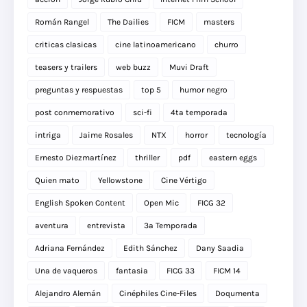
Román Rangel
The Dailies
FICM
masters
criticas clasicas
cine latinoamericano
churro
teasers y trailers
web buzz
Muvi Draft
preguntas y respuestas
top 5
humor negro
post conmemorativo
sci-fi
4ta temporada
intriga
Jaime Rosales
NTX
horror
tecnología
Ernesto Diezmartínez
thriller
pdf
eastern eggs
Quien mato
Yellowstone
Cine Vértigo
English Spoken Content
Open Mic
FICG 32
aventura
entrevista
3a Temporada
Adriana Fernández
Edith Sánchez
Dany Saadia
Una de vaqueros
fantasia
FICG 33
FICM 14
Alejandro Alemán
Cinéphiles Cine-Files
Doqumenta