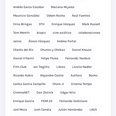
Andrés Garza Escobar
Mariana Mijares
Mauricio González
Odeen Rocha
Raúl Fuentes
Criss Bringas
DTH
Enrique Vázquez
Mark Russell
Tom Merritt
biopic
cine asiático
colaboraciones
series
Álvaro Vázquez
Andrea Portal
Charlie del Río
Churros y Chakas
Daniel Krauze
Daniel Villamil
Felipe Flores
Fernando Teodoro
Film Club
Ian Tregillis
Libros
Lonnie Nadler
Ricardo Rubio
Alejandra Castro
Authors
Books
Carlos García Campillo
Charo Jr
Cinema Tempo
CinemaNET
Dan Zlotnik
Edgar Nito
Enrique García
FICM 23
Fernanda Solórzano
Joel Meza
Josh Candia
Julián Hernández
LAGS