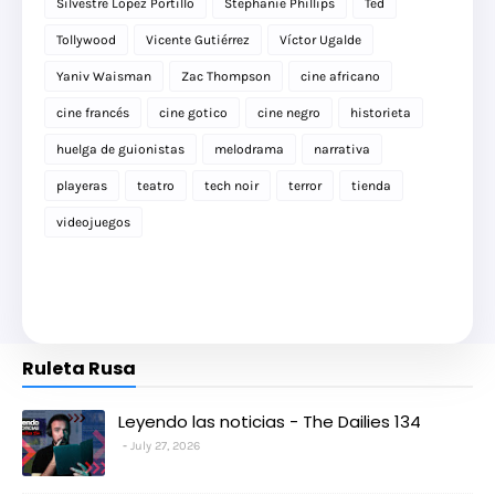
Silvestre López Portillo
Stephanie Phillips
Ted
Tollywood
Vicente Gutiérrez
Víctor Ugalde
Yaniv Waisman
Zac Thompson
cine africano
cine francés
cine gotico
cine negro
historieta
huelga de guionistas
melodrama
narrativa
playeras
teatro
tech noir
terror
tienda
videojuegos
Ruleta Rusa
Leyendo las noticias - The Dailies 134
July 27, 2026