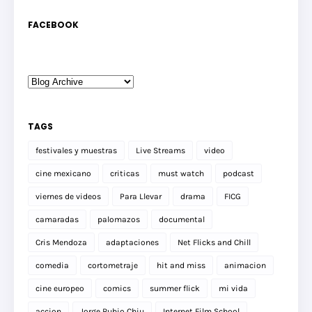
FACEBOOK
TAGS
festivales y muestras
Live Streams
video
cine mexicano
criticas
must watch
podcast
viernes de videos
Para Llevar
drama
FICG
camaradas
palomazos
documental
Cris Mendoza
adaptaciones
Net Flicks and Chill
comedia
cortometraje
hit and miss
animacion
cine europeo
comics
summer flick
mi vida
accion
Jorge Rubio Chiu
Internet Film School