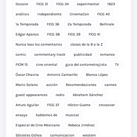
Dossier
FICG 31
FICG 34
experimental
1923
análisis
independiente
CinemaCon
FICG 40
1a Temporada
FICG 36
2a Temporada
Berlinale
Edgar Apanco
FICG 38
FICG 39
FICG 41
Nunca leas los comentarios
clases de la B a la Z
comic
commentary track
publicidad
romance
FICM 15
cine oriental
guia del cortometrajista
TV
Óscar Chavira
Antonio Camarillo
Blanca López
Mario Solano
acción
Recomendaciones
cannes
guest appearances
radio
Abraham Sánchez
Arturo Aguilar
FICG 37
Héctor Guerra
crossover
ensayo
hablemos de
musical
Especial de Cine Mexicano
Rebeca Jiménez
Sócrates Ochoa
comunicacion
western