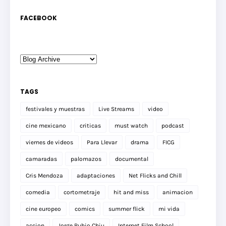
FACEBOOK
TAGS
festivales y muestras
Live Streams
video
cine mexicano
criticas
must watch
podcast
viernes de videos
Para Llevar
drama
FICG
camaradas
palomazos
documental
Cris Mendoza
adaptaciones
Net Flicks and Chill
comedia
cortometraje
hit and miss
animacion
cine europeo
comics
summer flick
mi vida
accion
Jorge Rubio Chiu
Internet Film School