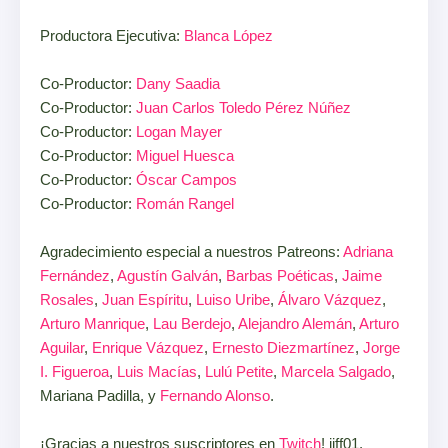
Productora Ejecutiva:
Blanca López
Co-Productor:
Dany Saadia
Co-Productor:
Juan Carlos Toledo Pérez Núñez
Co-Productor:
Logan Mayer
Co-Productor:
Miguel Huesca
Co-Productor:
Óscar Campos
Co-Productor:
Román Rangel
Agradecimiento especial a nuestros Patreons:
Adriana
Fernández
,
Agustín Galván
,
Barbas Poéticas
,
Jaime
Rosales
,
Juan Espíritu
,
Luiso Uribe
,
Álvaro Vázquez
,
Arturo Manrique
,
Lau Berdejo
,
Alejandro Alemán
,
Arturo
Aguilar
,
Enrique Vázquez
,
Ernesto Diezmartínez
,
Jorge
I. Figueroa
,
Luis Macías
,
Lulú Petite
,
Marcela Salgado
,
Mariana Padilla, y
Fernando Alonso
.
¡Gracias a nuestros suscriptores en
Twitch
! jiff01,