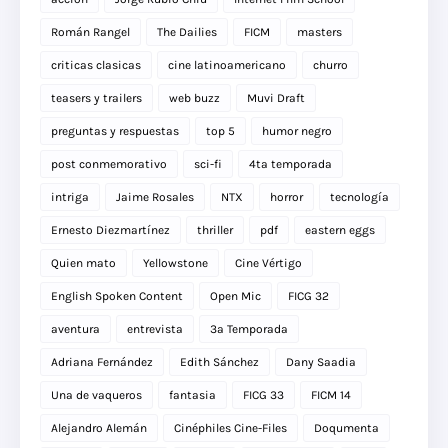
Román Rangel
The Dailies
FICM
masters
criticas clasicas
cine latinoamericano
churro
teasers y trailers
web buzz
Muvi Draft
preguntas y respuestas
top 5
humor negro
post conmemorativo
sci-fi
4ta temporada
intriga
Jaime Rosales
NTX
horror
tecnología
Ernesto Diezmartínez
thriller
pdf
eastern eggs
Quien mato
Yellowstone
Cine Vértigo
English Spoken Content
Open Mic
FICG 32
aventura
entrevista
3a Temporada
Adriana Fernández
Edith Sánchez
Dany Saadia
Una de vaqueros
fantasia
FICG 33
FICM 14
Alejandro Alemán
Cinéphiles Cine-Files
Doqumenta