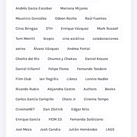
Andrés Garza Escobar
Mariana Mijares
Mauricio González
Odeen Rocha
Raúl Fuentes
Criss Bringas
DTH
Enrique Vázquez
Mark Russell
Tom Merritt
biopic
cine asiático
colaboraciones
series
Álvaro Vázquez
Andrea Portal
Charlie del Río
Churros y Chakas
Daniel Krauze
Daniel Villamil
Felipe Flores
Fernando Teodoro
Film Club
Ian Tregillis
Libros
Lonnie Nadler
Ricardo Rubio
Alejandra Castro
Authors
Books
Carlos García Campillo
Charo Jr
Cinema Tempo
CinemaNET
Dan Zlotnik
Edgar Nito
Enrique García
FICM 23
Fernanda Solórzano
Joel Meza
Josh Candia
Julián Hernández
LAGS