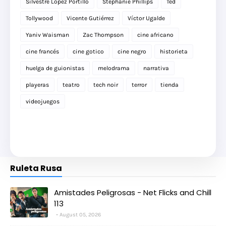
Silvestre López Portillo
Stephanie Phillips
Ted
Tollywood
Vicente Gutiérrez
Víctor Ugalde
Yaniv Waisman
Zac Thompson
cine africano
cine francés
cine gotico
cine negro
historieta
huelga de guionistas
melodrama
narrativa
playeras
teatro
tech noir
terror
tienda
videojuegos
Ruleta Rusa
Amistades Peligrosas - Net Flicks and Chill
113
August 05, 2026