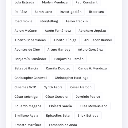
Lola Estrada
Marlen Mendoza
Paul Constant
Ro Páez
Sarah Lane
investigación
literatura
road movie
storytelling
Aaron Fradkin
Aaron McCann
Aarón Fernández
Abraham Urquiza
Alberto Cobarrubias
Alberto Zúñiga
Anil Jacob Kunnel
Apuntes de Cine
Arturo Garibay
Arturo González
Benjamín Fernández
Benjamín Guzmán
Betzabé García
Camila Doroteo
Carlos H. Mendoza
Christopher Cantwell
Christopher Hastings
Cinemas WTC
Cynth Aspra
César Alarcón
César Aréchiga
César Guevara
Dominic Pearce
Eduardo Magaña
Ehécatl García
Elisa McCausland
Emiliano Ayala
Episodios Beta
Erick Estrada
Ernesto Martínez
Fernando de Anda