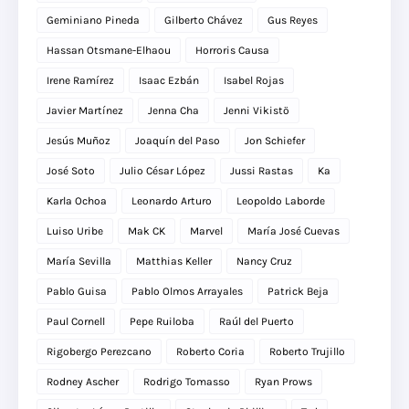
Geminiano Pineda
Gilberto Chávez
Gus Reyes
Hassan Otsmane-Elhaou
Horroris Causa
Irene Ramírez
Isaac Ezbán
Isabel Rojas
Javier Martínez
Jenna Cha
Jenni Vikistö
Jesús Muñoz
Joaquín del Paso
Jon Schiefer
José Soto
Julio César López
Jussi Rastas
Ka
Karla Ochoa
Leonardo Arturo
Leopoldo Laborde
Luiso Uribe
Mak CK
Marvel
María José Cuevas
María Sevilla
Matthias Keller
Nancy Cruz
Pablo Guisa
Pablo Olmos Arrayales
Patrick Beja
Paul Cornell
Pepe Ruiloba
Raúl del Puerto
Rigobergo Perezcano
Roberto Coria
Roberto Trujillo
Rodney Ascher
Rodrigo Tomasso
Ryan Prows