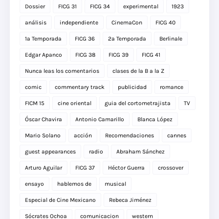
Dossier
FICG 31
FICG 34
experimental
1923
análisis
independiente
CinemaCon
FICG 40
1a Temporada
FICG 36
2a Temporada
Berlinale
Edgar Apanco
FICG 38
FICG 39
FICG 41
Nunca leas los comentarios
clases de la B a la Z
comic
commentary track
publicidad
romance
FICM 15
cine oriental
guia del cortometrajista
TV
Óscar Chavira
Antonio Camarillo
Blanca López
Mario Solano
acción
Recomendaciones
cannes
guest appearances
radio
Abraham Sánchez
Arturo Aguilar
FICG 37
Héctor Guerra
crossover
ensayo
hablemos de
musical
Especial de Cine Mexicano
Rebeca Jiménez
Sócrates Ochoa
comunicacion
western