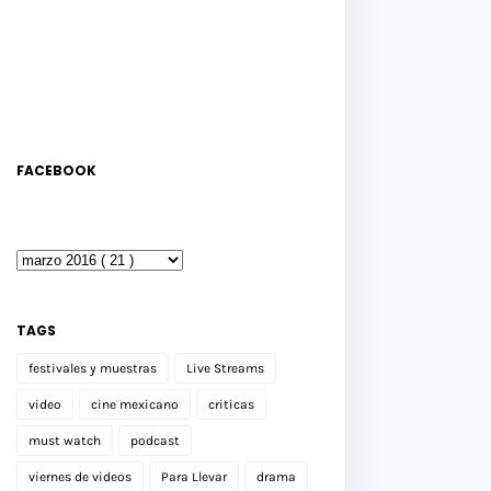
FACEBOOK
TAGS
festivales y muestras
Live Streams
video
cine mexicano
criticas
must watch
podcast
viernes de videos
Para Llevar
drama