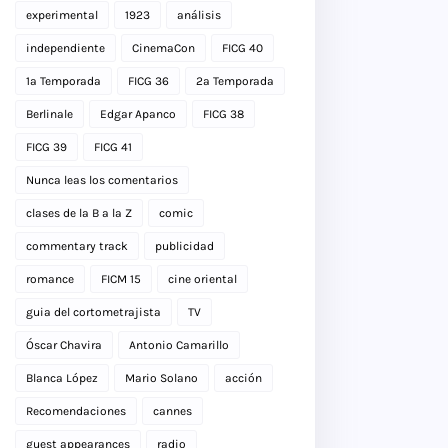
experimental
1923
análisis
independiente
CinemaCon
FICG 40
1a Temporada
FICG 36
2a Temporada
Berlinale
Edgar Apanco
FICG 38
FICG 39
FICG 41
Nunca leas los comentarios
clases de la B a la Z
comic
commentary track
publicidad
romance
FICM 15
cine oriental
guia del cortometrajista
TV
Óscar Chavira
Antonio Camarillo
Blanca López
Mario Solano
acción
Recomendaciones
cannes
guest appearances
radio