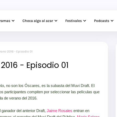
gramas
Checa algo al azar
Festivales
Podcasts
rano 2016 - Episodio 01
2016 - Episodio 01
No, no son los Óscares, es la subasta del Muvi Draft. El
s participantes compiten por seleccionar las películas que
da de verano del 2016.
l ganador del anterior Draft,
Jaime Rosales
entran en
nemos al ganador del Muvi Draft del Público,
Mario Solano
.