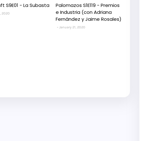
aft S9E01 - La Subasta
Palomazos S1E119 - Premios
e Industria (con Adriana
, 2020
Fernández y Jaime Rosales)
January 21, 2020