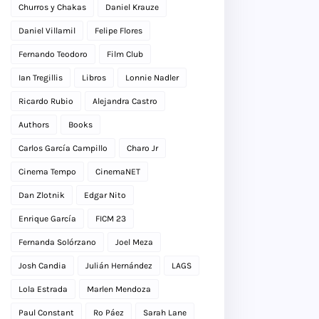
Churros y Chakas
Daniel Krauze
Daniel Villamil
Felipe Flores
Fernando Teodoro
Film Club
Ian Tregillis
Libros
Lonnie Nadler
Ricardo Rubio
Alejandra Castro
Authors
Books
Carlos García Campillo
Charo Jr
Cinema Tempo
CinemaNET
Dan Zlotnik
Edgar Nito
Enrique García
FICM 23
Fernanda Solórzano
Joel Meza
Josh Candia
Julián Hernández
LAGS
Lola Estrada
Marlen Mendoza
Paul Constant
Ro Páez
Sarah Lane