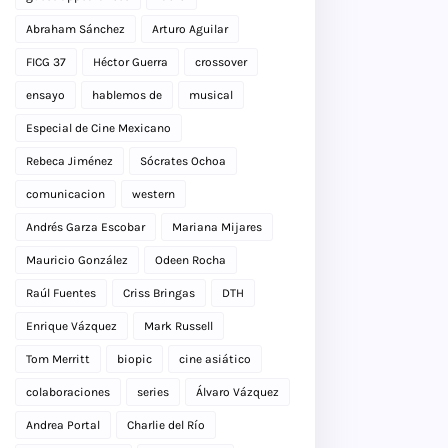
Abraham Sánchez
Arturo Aguilar
FICG 37
Héctor Guerra
crossover
ensayo
hablemos de
musical
Especial de Cine Mexicano
Rebeca Jiménez
Sócrates Ochoa
comunicacion
western
Andrés Garza Escobar
Mariana Mijares
Mauricio González
Odeen Rocha
Raúl Fuentes
Criss Bringas
DTH
Enrique Vázquez
Mark Russell
Tom Merritt
biopic
cine asiático
colaboraciones
series
Álvaro Vázquez
Andrea Portal
Charlie del Río