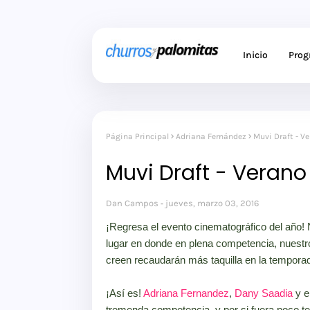
Inicio
Pro
Página Principal
Adriana Fernández
Muvi Draft - Ve
Muvi Draft - Verano 
Dan Campos
jueves, marzo 03, 2016
¡Regresa el evento cinematográfico del año! 
lugar en donde en plena competencia, nuestro
creen recaudarán más taquilla en la tempora
¡Así es!
Adriana Fernandez
,
Dany Saadia
y e
tremenda competencia, y por si fuera poco te