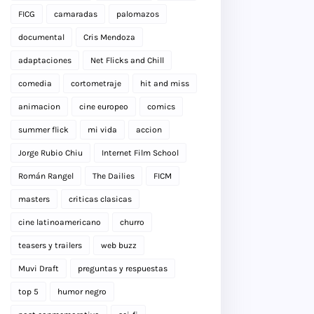
FICG
camaradas
palomazos
documental
Cris Mendoza
adaptaciones
Net Flicks and Chill
comedia
cortometraje
hit and miss
animacion
cine europeo
comics
summer flick
mi vida
accion
Jorge Rubio Chiu
Internet Film School
Román Rangel
The Dailies
FICM
masters
criticas clasicas
cine latinoamericano
churro
teasers y trailers
web buzz
Muvi Draft
preguntas y respuestas
top 5
humor negro