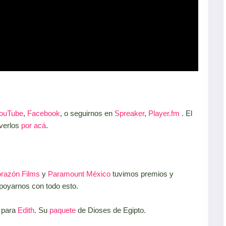
ouTube
,
Facebook
, o seguirnos en
Spreaker
,
Player.fm
. El
 verlos
por acá
.
razón Films
y
Paramount México
tuvimos premios y
apoyarnos con todo esto.
s para
Edith
. Su
paquete
de Dioses de Egipto.