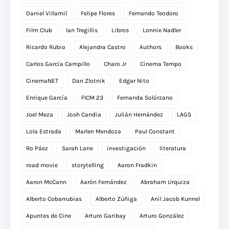
Daniel Villamil
Felipe Flores
Fernando Teodoro
Film Club
Ian Tregillis
Libros
Lonnie Nadler
Ricardo Rubio
Alejandra Castro
Authors
Books
Carlos García Campillo
Charo Jr
Cinema Tempo
CinemaNET
Dan Zlotnik
Edgar Nito
Enrique García
FICM 23
Fernanda Solórzano
Joel Meza
Josh Candia
Julián Hernández
LAGS
Lola Estrada
Marlen Mendoza
Paul Constant
Ro Páez
Sarah Lane
investigación
literatura
road movie
storytelling
Aaron Fradkin
Aaron McCann
Aarón Fernández
Abraham Urquiza
Alberto Cobarrubias
Alberto Zúñiga
Anil Jacob Kunnel
Apuntes de Cine
Arturo Garibay
Arturo González