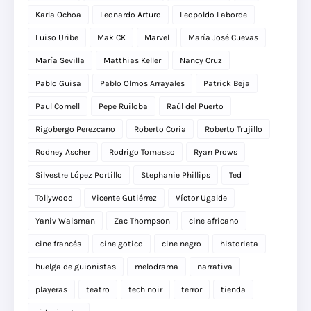
Karla Ochoa
Leonardo Arturo
Leopoldo Laborde
Luiso Uribe
Mak CK
Marvel
María José Cuevas
María Sevilla
Matthias Keller
Nancy Cruz
Pablo Guisa
Pablo Olmos Arrayales
Patrick Beja
Paul Cornell
Pepe Ruiloba
Raúl del Puerto
Rigobergo Perezcano
Roberto Coria
Roberto Trujillo
Rodney Ascher
Rodrigo Tomasso
Ryan Prows
Silvestre López Portillo
Stephanie Phillips
Ted
Tollywood
Vicente Gutiérrez
Víctor Ugalde
Yaniv Waisman
Zac Thompson
cine africano
cine francés
cine gotico
cine negro
historieta
huelga de guionistas
melodrama
narrativa
playeras
teatro
tech noir
terror
tienda