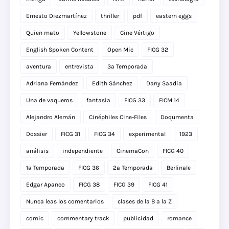
Ernesto Diezmartínez
thriller
pdf
eastern eggs
Quien mato
Yellowstone
Cine Vértigo
English Spoken Content
Open Mic
FICG 32
aventura
entrevista
3a Temporada
Adriana Fernández
Edith Sánchez
Dany Saadia
Una de vaqueros
fantasia
FICG 33
FICM 14
Alejandro Alemán
Cinéphiles Cine-Files
Doqumenta
Dossier
FICG 31
FICG 34
experimental
1923
análisis
independiente
CinemaCon
FICG 40
1a Temporada
FICG 36
2a Temporada
Berlinale
Edgar Apanco
FICG 38
FICG 39
FICG 41
Nunca leas los comentarios
clases de la B a la Z
comic
commentary track
publicidad
romance