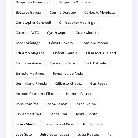
Benjamín Fernández
Benjamín Guzmán
Betzabé García
Camila Doroteo
Carlos H. Mendoza
Christopher Cantwell
Christopher Hastings
Cinemas WTC
Cynth Aspra
César Alarcón
César Aréchiga
César Guevara
Dominic Pearce
Eduardo Magaña
Ehécatl García
Elisa McCausland
Emiliano Ayala
Episodios Beta
Erick Estrada
Ernesto Martínez
Fernando de Anda
Geminiano Pineda
Gilberto Chávez
Gus Reyes
Hassan Otsmane-Elhaou
Horroris Causa
Irene Ramírez
Isaac Ezbán
Isabel Rojas
Javier Martínez
Jenna Cha
Jenni Vikistö
Jesús Muñoz
Joaquín del Paso
Jon Schiefer
José Soto
Julio César López
Jussi Rastas
Ka