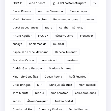
FICM 15
cine oriental
guia del cortometrajista
TV
Óscar Chavira
Antonio Camarillo
Blanca López
Mario Solano
acción
Recomendaciones
cannes
guest appearances
radio
Abraham Sánchez
Arturo Aguilar
FICG 37
Héctor Guerra
crossover
ensayo
hablemos de
musical
Especial de Cine Mexicano
Rebeca Jiménez
Sócrates Ochoa
comunicacion
western
Andrés Garza Escobar
Mariana Mijares
Mauricio González
Odeen Rocha
Raúl Fuentes
Criss Bringas
DTH
Enrique Vázquez
Mark Russell
Tom Merritt
biopic
cine asiático
colaboraciones
series
Álvaro Vázquez
Andrea Portal
Charlie del Río
Churros y Chakas
Daniel Krauze