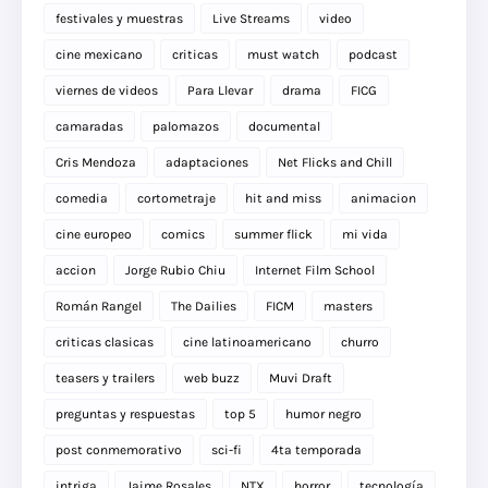
festivales y muestras
Live Streams
video
cine mexicano
criticas
must watch
podcast
viernes de videos
Para Llevar
drama
FICG
camaradas
palomazos
documental
Cris Mendoza
adaptaciones
Net Flicks and Chill
comedia
cortometraje
hit and miss
animacion
cine europeo
comics
summer flick
mi vida
accion
Jorge Rubio Chiu
Internet Film School
Román Rangel
The Dailies
FICM
masters
criticas clasicas
cine latinoamericano
churro
teasers y trailers
web buzz
Muvi Draft
preguntas y respuestas
top 5
humor negro
post conmemorativo
sci-fi
4ta temporada
intriga
Jaime Rosales
NTX
horror
tecnología