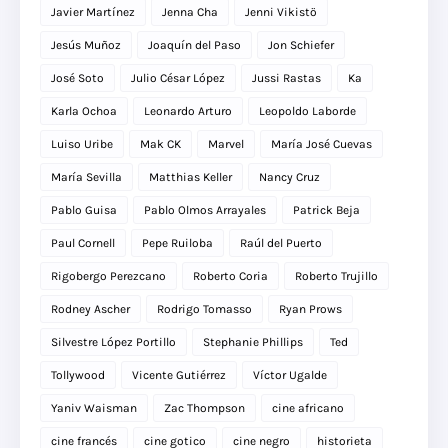
Javier Martínez
Jenna Cha
Jenni Vikistö
Jesús Muñoz
Joaquín del Paso
Jon Schiefer
José Soto
Julio César López
Jussi Rastas
Ka
Karla Ochoa
Leonardo Arturo
Leopoldo Laborde
Luiso Uribe
Mak CK
Marvel
María José Cuevas
María Sevilla
Matthias Keller
Nancy Cruz
Pablo Guisa
Pablo Olmos Arrayales
Patrick Beja
Paul Cornell
Pepe Ruiloba
Raúl del Puerto
Rigobergo Perezcano
Roberto Coria
Roberto Trujillo
Rodney Ascher
Rodrigo Tomasso
Ryan Prows
Silvestre López Portillo
Stephanie Phillips
Ted
Tollywood
Vicente Gutiérrez
Víctor Ugalde
Yaniv Waisman
Zac Thompson
cine africano
cine francés
cine gotico
cine negro
historieta