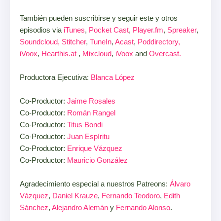
También pueden suscribirse y seguir este y otros
episodios via
iTunes
,
Pocket Cast
,
Player.fm
,
Spreaker
,
Soundcloud,
Stitcher
,
TuneIn
,
Acast
,
Poddirectory,
iVoox
,
Hearthis.at
,
Mixcloud
,
iVoox
and
Overcast.
Productora Ejecutiva:
Blanca López
Co-Productor:
Jaime Rosales
Co-Productor:
Román Rangel
Co-Productor:
Titus Bondi
Co-Productor:
Juan Espíritu
Co-Productor:
Enrique Vázquez
Co-Productor:
Mauricio González
Agradecimiento especial a nuestros Patreons:
Álvaro
Vázquez
,
Daniel Krauze
,
Fernando Teodoro
,
Edith
Sánchez
,
Alejandro Alemán
y
Fernando Alonso
.