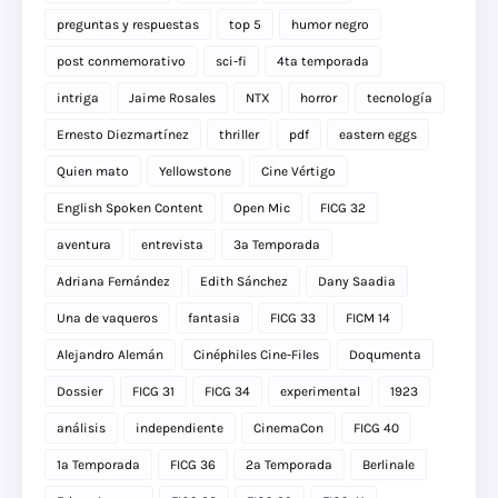
preguntas y respuestas
top 5
humor negro
post conmemorativo
sci-fi
4ta temporada
intriga
Jaime Rosales
NTX
horror
tecnología
Ernesto Diezmartínez
thriller
pdf
eastern eggs
Quien mato
Yellowstone
Cine Vértigo
English Spoken Content
Open Mic
FICG 32
aventura
entrevista
3a Temporada
Adriana Fernández
Edith Sánchez
Dany Saadia
Una de vaqueros
fantasia
FICG 33
FICM 14
Alejandro Alemán
Cinéphiles Cine-Files
Doqumenta
Dossier
FICG 31
FICG 34
experimental
1923
análisis
independiente
CinemaCon
FICG 40
1a Temporada
FICG 36
2a Temporada
Berlinale