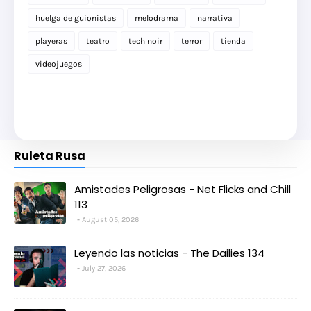
huelga de guionistas
melodrama
narrativa
playeras
teatro
tech noir
terror
tienda
videojuegos
Ruleta Rusa
Amistades Peligrosas - Net Flicks and Chill
113
August 05, 2026
Leyendo las noticias - The Dailies 134
July 27, 2026