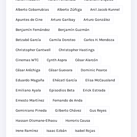
Alberto Cobarrubias
Alberto Zúñiga
Anil Jacob Kunnel
Apuntes de Cine
Arturo Garibay
Arturo González
Benjamín Fernández
Benjamín Guzmán
Betzabé García
Camila Doroteo
Carlos H. Mendoza
Christopher Cantwell
Christopher Hastings
Cinemas WTC
Cynth Aspra
César Alarcón
César Aréchiga
César Guevara
Dominic Pearce
Eduardo Magaña
Ehécatl García
Elisa McCausland
Emiliano Ayala
Episodios Beta
Erick Estrada
Ernesto Martínez
Fernando de Anda
Geminiano Pineda
Gilberto Chávez
Gus Reyes
Hassan Otsmane-Elhaou
Horroris Causa
Irene Ramírez
Isaac Ezbán
Isabel Rojas