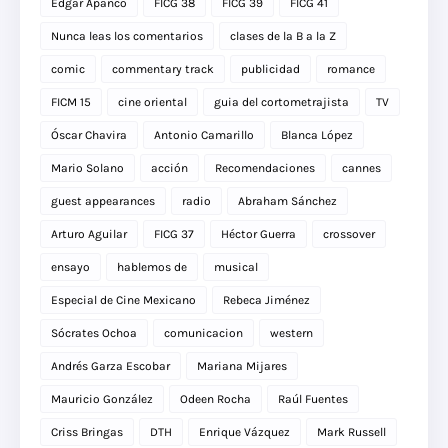
Edgar Apanco
FICG 38
FICG 39
FICG 41
Nunca leas los comentarios
clases de la B a la Z
comic
commentary track
publicidad
romance
FICM 15
cine oriental
guia del cortometrajista
TV
Óscar Chavira
Antonio Camarillo
Blanca López
Mario Solano
acción
Recomendaciones
cannes
guest appearances
radio
Abraham Sánchez
Arturo Aguilar
FICG 37
Héctor Guerra
crossover
ensayo
hablemos de
musical
Especial de Cine Mexicano
Rebeca Jiménez
Sócrates Ochoa
comunicacion
western
Andrés Garza Escobar
Mariana Mijares
Mauricio González
Odeen Rocha
Raúl Fuentes
Criss Bringas
DTH
Enrique Vázquez
Mark Russell