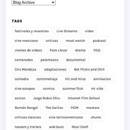
TAGS
festivales y muestras
Live Streams
video
cine mexicano
criticas
must watch
podcast
viernes de videos
Para Llevar
drama
FICG
camaradas
palomazos
documental
Cris Mendoza
adaptaciones
Net Flicks and Chill
comedia
cortometraje
hit and miss
animacion
cine europeo
comics
summer flick
mi vida
accion
Jorge Rubio Chiu
Internet Film School
Román Rangel
The Dailies
FICM
masters
criticas clasicas
cine latinoamericano
churro
teasers y trailers
web buzz
Muvi Draft