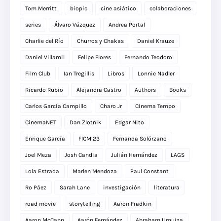
Tom Merritt
biopic
cine asiático
colaboraciones
series
Álvaro Vázquez
Andrea Portal
Charlie del Río
Churros y Chakas
Daniel Krauze
Daniel Villamil
Felipe Flores
Fernando Teodoro
Film Club
Ian Tregillis
Libros
Lonnie Nadler
Ricardo Rubio
Alejandra Castro
Authors
Books
Carlos García Campillo
Charo Jr
Cinema Tempo
CinemaNET
Dan Zlotnik
Edgar Nito
Enrique García
FICM 23
Fernanda Solórzano
Joel Meza
Josh Candia
Julián Hernández
LAGS
Lola Estrada
Marlen Mendoza
Paul Constant
Ro Páez
Sarah Lane
investigación
literatura
road movie
storytelling
Aaron Fradkin
Aaron McCann
Aarón Fernández
Abraham Urquiza