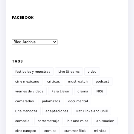
FACEBOOK
TAGS
festivales y muestras
Live Streams
video
cine mexicano
criticas
must watch
podcast
viernes de videos
Para Llevar
drama
FICG
camaradas
palomazos
documental
Cris Mendoza
adaptaciones
Net Flicks and Chill
comedia
cortometraje
hit and miss
animacion
cine europeo
comics
summer flick
mi vida