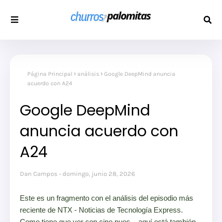
Página Principal
análisis
Google DeepMind anuncia
acuerdo con A24
Google DeepMind
anuncia acuerdo con
A24
Dan Campos
domingo, junio 28, 2026
Este es un fragmento con el análisis del episodio más
reciente de NTX - Noticias de Tecnología Express.
Como tiene que ver con cine pues... aquí está también.