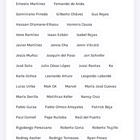
Ernesto Martínez
Fernando de Anda
Geminiano Pineda
Gilberto Chávez
Gus Reyes
Hassan Otsmane-Elhaou
Horroris Causa
Irene Ramírez
Isaac Ezbán
Isabel Rojas
Javier Martínez
Jenna Cha
Jenni Vikistö
Jesús Muñoz
Joaquín del Paso
Jon Schiefer
José Soto
Julio César López
Jussi Rastas
Ka
Karla Ochoa
Leonardo Arturo
Leopoldo Laborde
Luiso Uribe
Mak CK
Marvel
María José Cuevas
María Sevilla
Matthias Keller
Nancy Cruz
Pablo Guisa
Pablo Olmos Arrayales
Patrick Beja
Paul Cornell
Pepe Ruiloba
Raúl del Puerto
Rigobergo Perezcano
Roberto Coria
Roberto Trujillo
Rodney Ascher
Rodrigo Tomasso
Ryan Prows