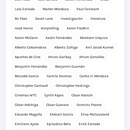
Lola Estrada
Marlen Mendoza
Paul Constant
Ro Páez
Sarah Lane
investigación
literatura
road movie
storytelling
Aaron Fradkin
Aaron McCann
Aarón Fernández
Abraham Urquiza
Alberto Cobarrubias
Alberto Zúñiga
Anil Jacob Kunnel
Apuntes de Cine
Arturo Garibay
Arturo González
Benjamín Fernández
Benjamín Guzmán
Betzabé García
Camila Doroteo
Carlos H. Mendoza
Christopher Cantwell
Christopher Hastings
Cinemas WTC
Cynth Aspra
César Alarcón
César Aréchiga
César Guevara
Dominic Pearce
Eduardo Magaña
Ehécatl García
Elisa McCausland
Emiliano Ayala
Episodios Beta
Erick Estrada