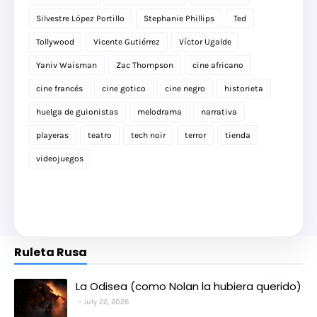
Silvestre López Portillo
Stephanie Phillips
Ted
Tollywood
Vicente Gutiérrez
Víctor Ugalde
Yaniv Waisman
Zac Thompson
cine africano
cine francés
cine gotico
cine negro
historieta
huelga de guionistas
melodrama
narrativa
playeras
teatro
tech noir
terror
tienda
videojuegos
Ruleta Rusa
La Odisea (como Nolan la hubiera querido)
July 22, 2026