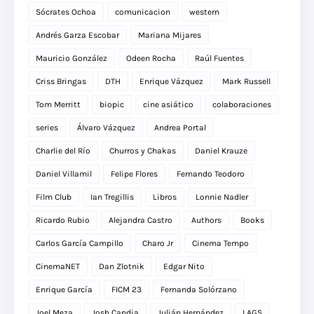
Sócrates Ochoa
comunicacion
western
Andrés Garza Escobar
Mariana Mijares
Mauricio González
Odeen Rocha
Raúl Fuentes
Criss Bringas
DTH
Enrique Vázquez
Mark Russell
Tom Merritt
biopic
cine asiático
colaboraciones
series
Álvaro Vázquez
Andrea Portal
Charlie del Río
Churros y Chakas
Daniel Krauze
Daniel Villamil
Felipe Flores
Fernando Teodoro
Film Club
Ian Tregillis
Libros
Lonnie Nadler
Ricardo Rubio
Alejandra Castro
Authors
Books
Carlos García Campillo
Charo Jr
Cinema Tempo
CinemaNET
Dan Zlotnik
Edgar Nito
Enrique García
FICM 23
Fernanda Solórzano
Joel Meza
Josh Candia
Julián Hernández
LAGS