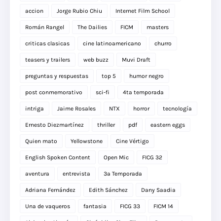
accion
Jorge Rubio Chiu
Internet Film School
Román Rangel
The Dailies
FICM
masters
criticas clasicas
cine latinoamericano
churro
teasers y trailers
web buzz
Muvi Draft
preguntas y respuestas
top 5
humor negro
post conmemorativo
sci-fi
4ta temporada
intriga
Jaime Rosales
NTX
horror
tecnología
Ernesto Diezmartínez
thriller
pdf
eastern eggs
Quien mato
Yellowstone
Cine Vértigo
English Spoken Content
Open Mic
FICG 32
aventura
entrevista
3a Temporada
Adriana Fernández
Edith Sánchez
Dany Saadia
Una de vaqueros
fantasia
FICG 33
FICM 14