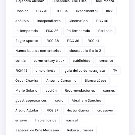
Alejandro Alemán
Cinéphiles Cine-Files
Doqumenta
Dossier
FICG 31
FICG 34
experimental
1923
análisis
independiente
CinemaCon
FICG 40
1a Temporada
FICG 36
2a Temporada
Berlinale
Edgar Apanco
FICG 38
FICG 39
FICG 41
Nunca leas los comentarios
clases de la B a la Z
comic
commentary track
publicidad
romance
FICM 15
cine oriental
guia del cortometrajista
TV
Óscar Chavira
Antonio Camarillo
Blanca López
Mario Solano
acción
Recomendaciones
cannes
guest appearances
radio
Abraham Sánchez
Arturo Aguilar
FICG 37
Héctor Guerra
crossover
ensayo
hablemos de
musical
Especial de Cine Mexicano
Rebeca Jiménez