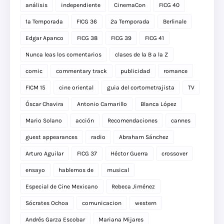
análisis
independiente
CinemaCon
FICG 40
1a Temporada
FICG 36
2a Temporada
Berlinale
Edgar Apanco
FICG 38
FICG 39
FICG 41
Nunca leas los comentarios
clases de la B a la Z
comic
commentary track
publicidad
romance
FICM 15
cine oriental
guia del cortometrajista
TV
Óscar Chavira
Antonio Camarillo
Blanca López
Mario Solano
acción
Recomendaciones
cannes
guest appearances
radio
Abraham Sánchez
Arturo Aguilar
FICG 37
Héctor Guerra
crossover
ensayo
hablemos de
musical
Especial de Cine Mexicano
Rebeca Jiménez
Sócrates Ochoa
comunicacion
western
Andrés Garza Escobar
Mariana Mijares