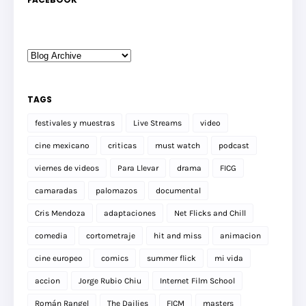
TAGS
festivales y muestras
Live Streams
video
cine mexicano
criticas
must watch
podcast
viernes de videos
Para Llevar
drama
FICG
camaradas
palomazos
documental
Cris Mendoza
adaptaciones
Net Flicks and Chill
comedia
cortometraje
hit and miss
animacion
cine europeo
comics
summer flick
mi vida
accion
Jorge Rubio Chiu
Internet Film School
Román Rangel
The Dailies
FICM
masters