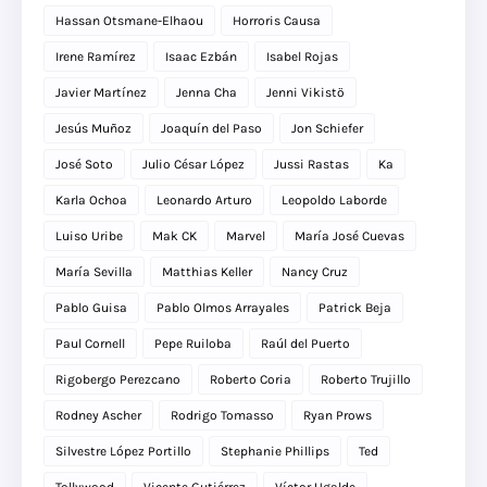
Hassan Otsmane-Elhaou
Horroris Causa
Irene Ramírez
Isaac Ezbán
Isabel Rojas
Javier Martínez
Jenna Cha
Jenni Vikistö
Jesús Muñoz
Joaquín del Paso
Jon Schiefer
José Soto
Julio César López
Jussi Rastas
Ka
Karla Ochoa
Leonardo Arturo
Leopoldo Laborde
Luiso Uribe
Mak CK
Marvel
María José Cuevas
María Sevilla
Matthias Keller
Nancy Cruz
Pablo Guisa
Pablo Olmos Arrayales
Patrick Beja
Paul Cornell
Pepe Ruiloba
Raúl del Puerto
Rigobergo Perezcano
Roberto Coria
Roberto Trujillo
Rodney Ascher
Rodrigo Tomasso
Ryan Prows
Silvestre López Portillo
Stephanie Phillips
Ted