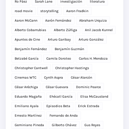
Ro Páez
Sarah Lane
investigación
literatura
road movie
storytelling
Aaron Fradkin
Aaron McCann
Aarón Fernández
Abraham Urquiza
Alberto Cobarrubias
Alberto Zúñiga
Anil Jacob Kunnel
Apuntes de Cine
Arturo Garibay
Arturo González
Benjamín Fernández
Benjamín Guzmán
Betzabé García
Camila Doroteo
Carlos H. Mendoza
Christopher Cantwell
Christopher Hastings
Cinemas WTC
Cynth Aspra
César Alarcón
César Aréchiga
César Guevara
Dominic Pearce
Eduardo Magaña
Ehécatl García
Elisa McCausland
Emiliano Ayala
Episodios Beta
Erick Estrada
Ernesto Martínez
Fernando de Anda
Geminiano Pineda
Gilberto Chávez
Gus Reyes