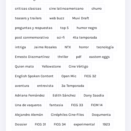
criticas clasicas
cine latinoamericano
churro
teasers y trailers
web buzz
Muvi Draft
preguntas y respuestas
top 5
humor negro
post conmemorativo
sci-fi
4ta temporada
intriga
Jaime Rosales
NTX
horror
tecnología
Ernesto Diezmartínez
thriller
pdf
eastern eggs
Quien mato
Yellowstone
Cine Vértigo
English Spoken Content
Open Mic
FICG 32
aventura
entrevista
3a Temporada
Adriana Fernández
Edith Sánchez
Dany Saadia
Una de vaqueros
fantasia
FICG 33
FICM 14
Alejandro Alemán
Cinéphiles Cine-Files
Doqumenta
Dossier
FICG 31
FICG 34
experimental
1923