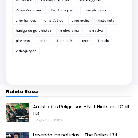
Tollywood
Vicente Gutiérrez
Víctor Ugalde
Yaniv Waisman
Zac Thompson
cine africano
cine francés
cine gotico
cine negro
historieta
huelga de guionistas
melodrama
narrativa
playeras
teatro
tech noir
terror
tienda
videojuegos
Ruleta Rusa
Amistades Peligrosas - Net Flicks and Chill
113
August 05, 2026
Leyendo las noticias - The Dailies 134