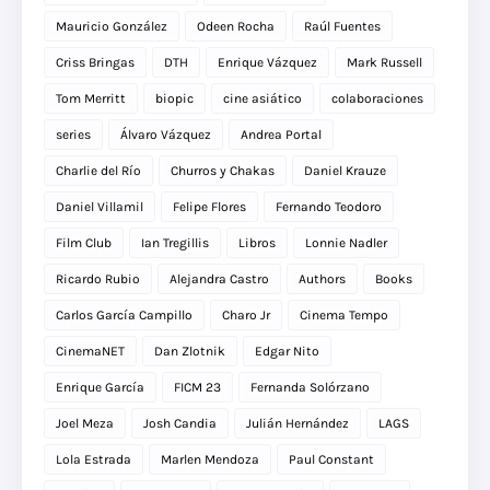
Mauricio González
Odeen Rocha
Raúl Fuentes
Criss Bringas
DTH
Enrique Vázquez
Mark Russell
Tom Merritt
biopic
cine asiático
colaboraciones
series
Álvaro Vázquez
Andrea Portal
Charlie del Río
Churros y Chakas
Daniel Krauze
Daniel Villamil
Felipe Flores
Fernando Teodoro
Film Club
Ian Tregillis
Libros
Lonnie Nadler
Ricardo Rubio
Alejandra Castro
Authors
Books
Carlos García Campillo
Charo Jr
Cinema Tempo
CinemaNET
Dan Zlotnik
Edgar Nito
Enrique García
FICM 23
Fernanda Solórzano
Joel Meza
Josh Candia
Julián Hernández
LAGS
Lola Estrada
Marlen Mendoza
Paul Constant