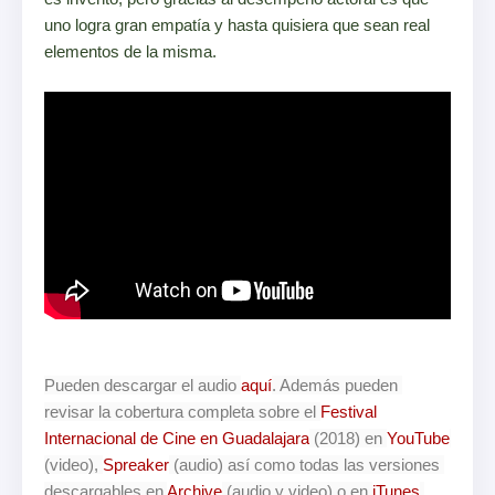
uno logra gran empatía y hasta quisiera que sean real
elementos de la misma.
Pueden descargar el audio 
aquí
. Además pueden 
revisar la cobertura completa sobre el 
Festival 
Internacional de Cine en Guadalajara
 (2018) en 
YouTube
(video), 
Spreaker
 (audio) así como todas las versiones 
descargables en 
Archive
 (audio y video) o en 
iTunes