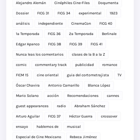
Alejandro Alemán
Cinéphiles Cine-Files
Doqumenta
Dossier
FICG 31
FICG 34
experimental
1923
análisis
independiente
CinemaCon
FICG 40
1a Temporada
FICG 36
2a Temporada
Berlinale
Edgar Apanco
FICG 38
FICG 39
FICG 41
Nunca leas los comentarios
clases de la B a la Z
comic
commentary track
publicidad
romance
FICM 15
cine oriental
guia del cortometrajista
TV
Óscar Chavira
Antonio Camarillo
Blanca López
Mario Solano
acción
Recomendaciones
cannes
guest appearances
radio
Abraham Sánchez
Arturo Aguilar
FICG 37
Héctor Guerra
crossover
ensayo
hablemos de
musical
Especial de Cine Mexicano
Rebeca Jiménez