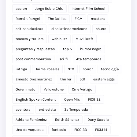
accion
Jorge Rubio Chiu
Internet Film School
Román Rangel
The Dailies
FICM
masters
criticas clasicas
cine latinoamericano
churro
teasers y trailers
web buzz
Muvi Draft
preguntas y respuestas
top 5
humor negro
post conmemorativo
sci-fi
4ta temporada
intriga
Jaime Rosales
NTX
horror
tecnología
Ernesto Diezmartínez
thriller
pdf
eastern eggs
Quien mato
Yellowstone
Cine Vértigo
English Spoken Content
Open Mic
FICG 32
aventura
entrevista
3a Temporada
Adriana Fernández
Edith Sánchez
Dany Saadia
Una de vaqueros
fantasia
FICG 33
FICM 14