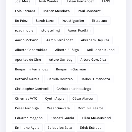
Joel Meza
Josh Candia
Julián Hernández
LAGS
Lola Estrada
Marlen Mendoza
Paul Constant
Ro Páez
Sarah Lane
investigación
literatura
road movie
storytelling
Aaron Fradkin
Aaron McCann
Aarón Fernández
Abraham Urquiza
Alberto Cobarrubias
Alberto Zúñiga
Anil Jacob Kunnel
Apuntes de Cine
Arturo Garibay
Arturo González
Benjamín Fernández
Benjamín Guzmán
Betzabé García
Camila Doroteo
Carlos H. Mendoza
Christopher Cantwell
Christopher Hastings
Cinemas WTC
Cynth Aspra
César Alarcón
César Aréchiga
César Guevara
Dominic Pearce
Eduardo Magaña
Ehécatl García
Elisa McCausland
Emiliano Ayala
Episodios Beta
Erick Estrada