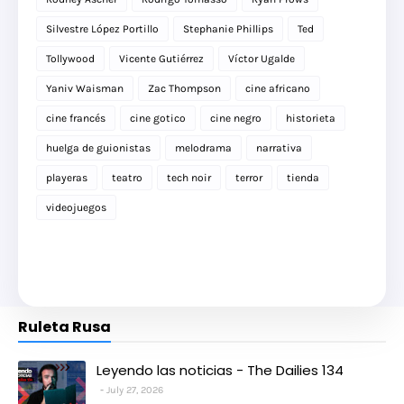
Silvestre López Portillo
Stephanie Phillips
Ted
Tollywood
Vicente Gutiérrez
Víctor Ugalde
Yaniv Waisman
Zac Thompson
cine africano
cine francés
cine gotico
cine negro
historieta
huelga de guionistas
melodrama
narrativa
playeras
teatro
tech noir
terror
tienda
videojuegos
Ruleta Rusa
Leyendo las noticias - The Dailies 134
July 27, 2026