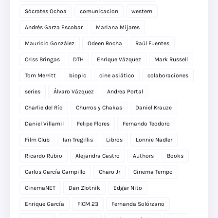
Sócrates Ochoa
comunicacion
western
Andrés Garza Escobar
Mariana Mijares
Mauricio González
Odeen Rocha
Raúl Fuentes
Criss Bringas
DTH
Enrique Vázquez
Mark Russell
Tom Merritt
biopic
cine asiático
colaboraciones
series
Álvaro Vázquez
Andrea Portal
Charlie del Río
Churros y Chakas
Daniel Krauze
Daniel Villamil
Felipe Flores
Fernando Teodoro
Film Club
Ian Tregillis
Libros
Lonnie Nadler
Ricardo Rubio
Alejandra Castro
Authors
Books
Carlos García Campillo
Charo Jr
Cinema Tempo
CinemaNET
Dan Zlotnik
Edgar Nito
Enrique García
FICM 23
Fernanda Solórzano