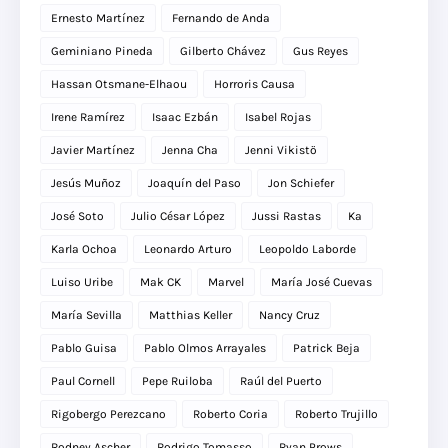
Ernesto Martínez
Fernando de Anda
Geminiano Pineda
Gilberto Chávez
Gus Reyes
Hassan Otsmane-Elhaou
Horroris Causa
Irene Ramírez
Isaac Ezbán
Isabel Rojas
Javier Martínez
Jenna Cha
Jenni Vikistö
Jesús Muñoz
Joaquín del Paso
Jon Schiefer
José Soto
Julio César López
Jussi Rastas
Ka
Karla Ochoa
Leonardo Arturo
Leopoldo Laborde
Luiso Uribe
Mak CK
Marvel
María José Cuevas
María Sevilla
Matthias Keller
Nancy Cruz
Pablo Guisa
Pablo Olmos Arrayales
Patrick Beja
Paul Cornell
Pepe Ruiloba
Raúl del Puerto
Rigobergo Perezcano
Roberto Coria
Roberto Trujillo
Rodney Ascher
Rodrigo Tomasso
Ryan Prows