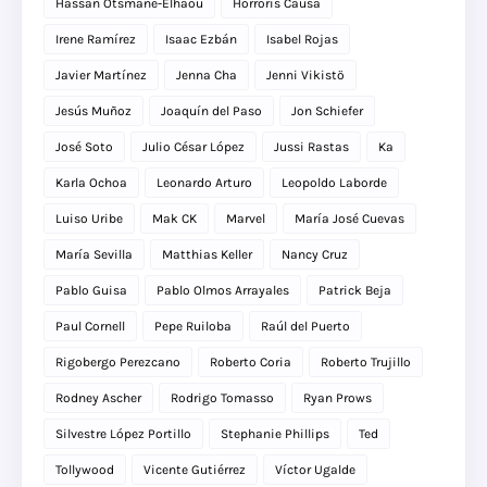
Hassan Otsmane-Elhaou
Horroris Causa
Irene Ramírez
Isaac Ezbán
Isabel Rojas
Javier Martínez
Jenna Cha
Jenni Vikistö
Jesús Muñoz
Joaquín del Paso
Jon Schiefer
José Soto
Julio César López
Jussi Rastas
Ka
Karla Ochoa
Leonardo Arturo
Leopoldo Laborde
Luiso Uribe
Mak CK
Marvel
María José Cuevas
María Sevilla
Matthias Keller
Nancy Cruz
Pablo Guisa
Pablo Olmos Arrayales
Patrick Beja
Paul Cornell
Pepe Ruiloba
Raúl del Puerto
Rigobergo Perezcano
Roberto Coria
Roberto Trujillo
Rodney Ascher
Rodrigo Tomasso
Ryan Prows
Silvestre López Portillo
Stephanie Phillips
Ted
Tollywood
Vicente Gutiérrez
Víctor Ugalde