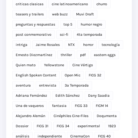
criticas clasicas
cine latinoamericano
churro
teasers y trailers
web buzz
Muvi Draft
preguntas y respuestas
top 5
humor negro
post conmemorativo
sci-fi
4ta temporada
intriga
Jaime Rosales
NTX
horror
tecnología
Ernesto Diezmartínez
thriller
pdf
eastern eggs
Quien mato
Yellowstone
Cine Vértigo
English Spoken Content
Open Mic
FICG 32
aventura
entrevista
3a Temporada
Adriana Fernández
Edith Sánchez
Dany Saadia
Una de vaqueros
fantasia
FICG 33
FICM 14
Alejandro Alemán
Cinéphiles Cine-Files
Doqumenta
Dossier
FICG 31
FICG 34
experimental
1923
análisis
independiente
CinemaCon
FICG 40