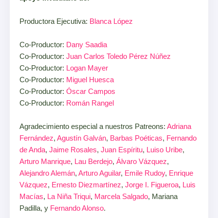
Productora Ejecutiva:
Blanca López
Co-Productor:
Dany Saadia
Co-Productor:
Juan Carlos Toledo Pérez Núñez
Co-Productor:
Logan Mayer
Co-Productor:
Miguel Huesca
Co-Productor:
Óscar Campos
Co-Productor:
Román Rangel
Agradecimiento especial a nuestros Patreons:
Adriana
Fernández
,
Agustín Galván
,
Barbas Poéticas
,
Fernando
de Anda
,
Jaime Rosales
,
Juan Espíritu
,
Luiso Uribe
,
Arturo Manrique
,
Lau Berdejo
,
Álvaro Vázquez
,
Alejandro Alemán
,
Arturo Aguilar
,
Emile Rudoy
,
Enrique
Vázquez
,
Ernesto Diezmartínez
,
Jorge I. Figueroa
,
Luis
Macías
,
La Niña Triqui
,
Marcela Salgado
, Mariana
Padilla, y
Fernando Alonso
.