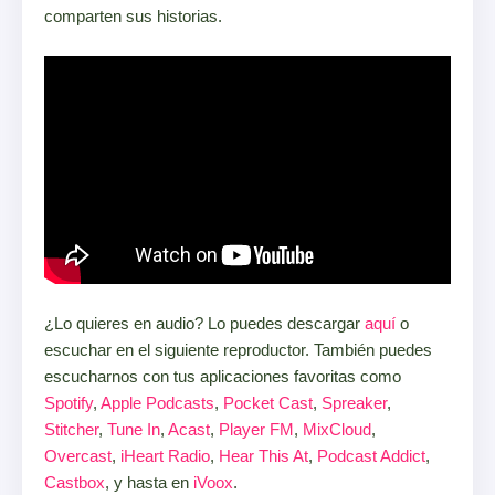
comparten sus historias.
¿Lo quieres en audio? Lo puedes descargar
aquí
o
escuchar en el siguiente reproductor. También puedes
escucharnos con tus aplicaciones favoritas como
Spotify
,
Apple Podcasts
,
Pocket Cast
,
Spreaker
,
Stitcher
,
Tune In
,
Acast
,
Player FM
,
MixCloud
,
Overcast
,
iHeart Radio
,
Hear This At
,
Podcast Addict
,
Castbox
, y hasta en
iVoox
.