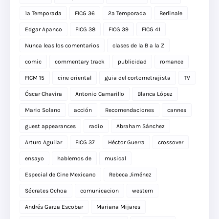
1a Temporada
FICG 36
2a Temporada
Berlinale
Edgar Apanco
FICG 38
FICG 39
FICG 41
Nunca leas los comentarios
clases de la B a la Z
comic
commentary track
publicidad
romance
FICM 15
cine oriental
guia del cortometrajista
TV
Óscar Chavira
Antonio Camarillo
Blanca López
Mario Solano
acción
Recomendaciones
cannes
guest appearances
radio
Abraham Sánchez
Arturo Aguilar
FICG 37
Héctor Guerra
crossover
ensayo
hablemos de
musical
Especial de Cine Mexicano
Rebeca Jiménez
Sócrates Ochoa
comunicacion
western
Andrés Garza Escobar
Mariana Mijares