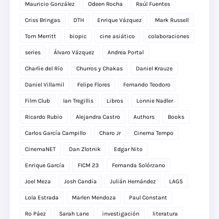
Mauricio González
Odeen Rocha
Raúl Fuentes
Criss Bringas
DTH
Enrique Vázquez
Mark Russell
Tom Merritt
biopic
cine asiático
colaboraciones
series
Álvaro Vázquez
Andrea Portal
Charlie del Río
Churros y Chakas
Daniel Krauze
Daniel Villamil
Felipe Flores
Fernando Teodoro
Film Club
Ian Tregillis
Libros
Lonnie Nadler
Ricardo Rubio
Alejandra Castro
Authors
Books
Carlos García Campillo
Charo Jr
Cinema Tempo
CinemaNET
Dan Zlotnik
Edgar Nito
Enrique García
FICM 23
Fernanda Solórzano
Joel Meza
Josh Candia
Julián Hernández
LAGS
Lola Estrada
Marlen Mendoza
Paul Constant
Ro Páez
Sarah Lane
investigación
literatura