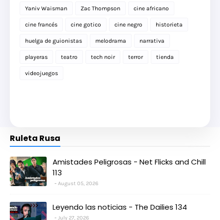
Yaniv Waisman
Zac Thompson
cine africano
cine francés
cine gotico
cine negro
historieta
huelga de guionistas
melodrama
narrativa
playeras
teatro
tech noir
terror
tienda
videojuegos
Ruleta Rusa
Amistades Peligrosas - Net Flicks and Chill
113
August 05, 2026
Leyendo las noticias - The Dailies 134
July 27, 2026