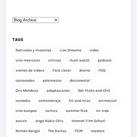
TAGS
festivales y muestras
Live Streams
video
cine mexicano
criticas
must watch
podcast
viernes de videos
Para Llevar
drama
FICG
camaradas
palomazos
documental
Cris Mendoza
adaptaciones
Net Flicks and Chill
comedia
cortometraje
hit and miss
animacion
cine europeo
comics
summer flick
mi vida
accion
Jorge Rubio Chiu
Internet Film School
Román Rangel
The Dailies
FICM
masters