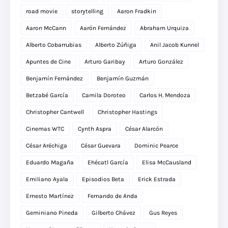
road movie
storytelling
Aaron Fradkin
Aaron McCann
Aarón Fernández
Abraham Urquiza
Alberto Cobarrubias
Alberto Zúñiga
Anil Jacob Kunnel
Apuntes de Cine
Arturo Garibay
Arturo González
Benjamín Fernández
Benjamín Guzmán
Betzabé García
Camila Doroteo
Carlos H. Mendoza
Christopher Cantwell
Christopher Hastings
Cinemas WTC
Cynth Aspra
César Alarcón
César Aréchiga
César Guevara
Dominic Pearce
Eduardo Magaña
Ehécatl García
Elisa McCausland
Emiliano Ayala
Episodios Beta
Erick Estrada
Ernesto Martínez
Fernando de Anda
Geminiano Pineda
Gilberto Chávez
Gus Reyes