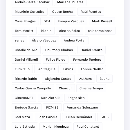
Andrés Garza Escobar
Mariana Mijares
Mauricio González
Odeen Rocha
Raúl Fuentes
Criss Bringas
DTH
Enrique Vázquez
Mark Russell
Tom Merritt
biopic
cine asiático
colaboraciones
series
Álvaro Vázquez
Andrea Portal
Charlie del Río
Churros y Chakas
Daniel Krauze
Daniel Villamil
Felipe Flores
Fernando Teodoro
Film Club
Ian Tregillis
Libros
Lonnie Nadler
Ricardo Rubio
Alejandra Castro
Authors
Books
Carlos García Campillo
Charo Jr
Cinema Tempo
CinemaNET
Dan Zlotnik
Edgar Nito
Enrique García
FICM 23
Fernanda Solórzano
Joel Meza
Josh Candia
Julián Hernández
LAGS
Lola Estrada
Marlen Mendoza
Paul Constant