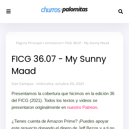
Página Principal
animacion
FICG 36.07 - My Sunny Maad
FICG 36.07 - My Sunny
Maad
Dan Campos
miércoles, octubre 20, 2021
Presentamos la cobertura que hicimos en la edición 36
del FICG (2021). Todos los textos y videos se
presentaron originalmente en
nuestro Patreon
.
¿Tienes cuenta de Amazon Prime? ¡Puedes apoyar
este proyecto donando el dinero de Jeff Bezos y a ti no