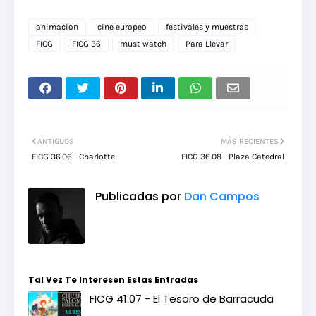
animacion
cine europeo
festivales y muestras
FICG
FICG 36
must watch
Para Llevar
ANTIGUOS
MÁS RECIENTES
FICG 36.06 - Charlotte
FICG 36.08 - Plaza Catedral
Publicadas por
Dan Campos
Tal Vez Te Interesen Estas Entradas
FICG 41.07 - El Tesoro de Barracuda