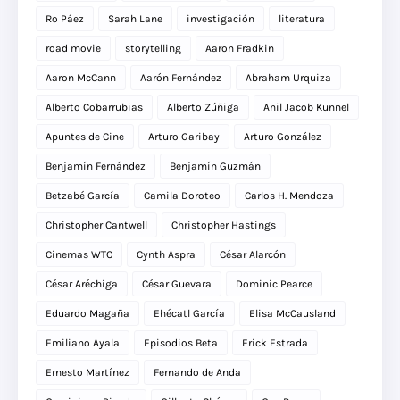
Ro Páez
Sarah Lane
investigación
literatura
road movie
storytelling
Aaron Fradkin
Aaron McCann
Aarón Fernández
Abraham Urquiza
Alberto Cobarrubias
Alberto Zúñiga
Anil Jacob Kunnel
Apuntes de Cine
Arturo Garibay
Arturo González
Benjamín Fernández
Benjamín Guzmán
Betzabé García
Camila Doroteo
Carlos H. Mendoza
Christopher Cantwell
Christopher Hastings
Cinemas WTC
Cynth Aspra
César Alarcón
César Aréchiga
César Guevara
Dominic Pearce
Eduardo Magaña
Ehécatl García
Elisa McCausland
Emiliano Ayala
Episodios Beta
Erick Estrada
Ernesto Martínez
Fernando de Anda