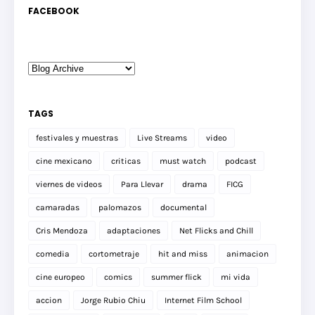
FACEBOOK
TAGS
festivales y muestras
Live Streams
video
cine mexicano
criticas
must watch
podcast
viernes de videos
Para Llevar
drama
FICG
camaradas
palomazos
documental
Cris Mendoza
adaptaciones
Net Flicks and Chill
comedia
cortometraje
hit and miss
animacion
cine europeo
comics
summer flick
mi vida
accion
Jorge Rubio Chiu
Internet Film School