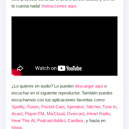
te cuesta nada!
Instrucciones aquí
.
¿Lo quieres en audio? Lo pueden
descargar aquí
o
escuchar en el siguiente reproductor. También puedes
escucharnos con tus aplicaciones favoritas como
Spotify
,
iTunes
,
Pocket Cast
,
Spreaker
,
Stitcher
,
Tune In
,
Acast
,
Player FM
,
MixCloud
,
Overcast
,
iHeart Radio
,
Hear This At
,
Podcast Addict
,
Castbox
, y hasta en
iVoox
.