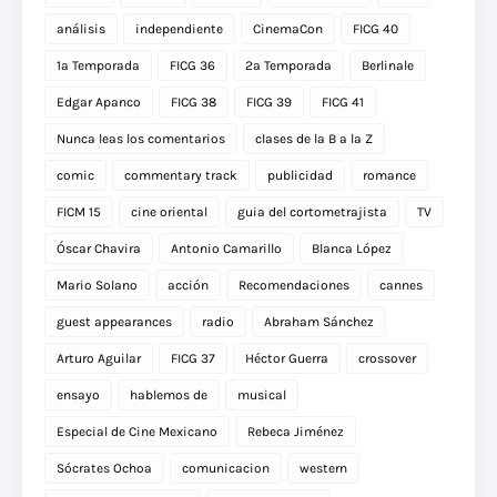
análisis
independiente
CinemaCon
FICG 40
1a Temporada
FICG 36
2a Temporada
Berlinale
Edgar Apanco
FICG 38
FICG 39
FICG 41
Nunca leas los comentarios
clases de la B a la Z
comic
commentary track
publicidad
romance
FICM 15
cine oriental
guia del cortometrajista
TV
Óscar Chavira
Antonio Camarillo
Blanca López
Mario Solano
acción
Recomendaciones
cannes
guest appearances
radio
Abraham Sánchez
Arturo Aguilar
FICG 37
Héctor Guerra
crossover
ensayo
hablemos de
musical
Especial de Cine Mexicano
Rebeca Jiménez
Sócrates Ochoa
comunicacion
western