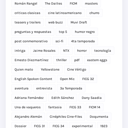
Román Rangel
The Dailies
FICM
masters
criticas clasicas
cine latinoamericano
churro
teasers y trailers
web buzz
Muvi Draft
preguntas y respuestas
top 5
humor negro
post conmemorativo
sci-fi
4ta temporada
intriga
Jaime Rosales
NTX
horror
tecnología
Ernesto Diezmartínez
thriller
pdf
eastern eggs
Quien mato
Yellowstone
Cine Vértigo
English Spoken Content
Open Mic
FICG 32
aventura
entrevista
3a Temporada
Adriana Fernández
Edith Sánchez
Dany Saadia
Una de vaqueros
fantasia
FICG 33
FICM 14
Alejandro Alemán
Cinéphiles Cine-Files
Doqumenta
Dossier
FICG 31
FICG 34
experimental
1923