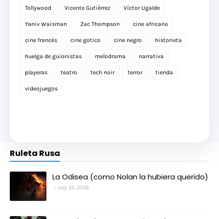
Tollywood
Vicente Gutiérrez
Víctor Ugalde
Yaniv Waisman
Zac Thompson
cine africano
cine francés
cine gotico
cine negro
historieta
huelga de guionistas
melodrama
narrativa
playeras
teatro
tech noir
terror
tienda
videojuegos
Ruleta Rusa
La Odisea (como Nolan la hubiera querido)
July 22, 2026