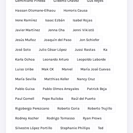
Geminiano Pineda
Gilberto Chávez
Gus Reyes
Hassan Otsmane-Elhaou
Horroris Causa
Irene Ramírez
Isaac Ezbán
Isabel Rojas
Javier Martínez
Jenna Cha
Jenni Vikistö
Jesús Muñoz
Joaquín del Paso
Jon Schiefer
José Soto
Julio César López
Jussi Rastas
Ka
Karla Ochoa
Leonardo Arturo
Leopoldo Laborde
Luiso Uribe
Mak CK
Marvel
María José Cuevas
María Sevilla
Matthias Keller
Nancy Cruz
Pablo Guisa
Pablo Olmos Arrayales
Patrick Beja
Paul Cornell
Pepe Ruiloba
Raúl del Puerto
Rigobergo Perezcano
Roberto Coria
Roberto Trujillo
Rodney Ascher
Rodrigo Tomasso
Ryan Prows
Silvestre López Portillo
Stephanie Phillips
Ted