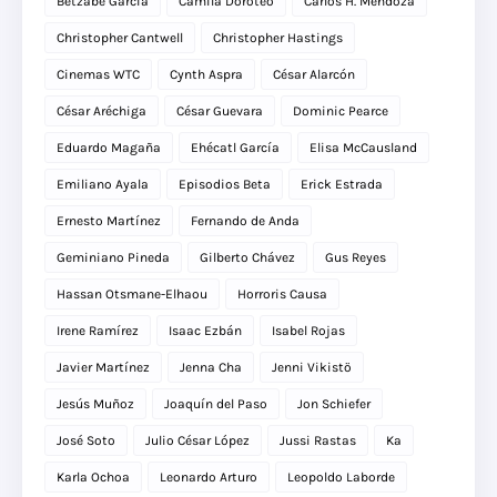
Betzabé García
Camila Doroteo
Carlos H. Mendoza
Christopher Cantwell
Christopher Hastings
Cinemas WTC
Cynth Aspra
César Alarcón
César Aréchiga
César Guevara
Dominic Pearce
Eduardo Magaña
Ehécatl García
Elisa McCausland
Emiliano Ayala
Episodios Beta
Erick Estrada
Ernesto Martínez
Fernando de Anda
Geminiano Pineda
Gilberto Chávez
Gus Reyes
Hassan Otsmane-Elhaou
Horroris Causa
Irene Ramírez
Isaac Ezbán
Isabel Rojas
Javier Martínez
Jenna Cha
Jenni Vikistö
Jesús Muñoz
Joaquín del Paso
Jon Schiefer
José Soto
Julio César López
Jussi Rastas
Ka
Karla Ochoa
Leonardo Arturo
Leopoldo Laborde