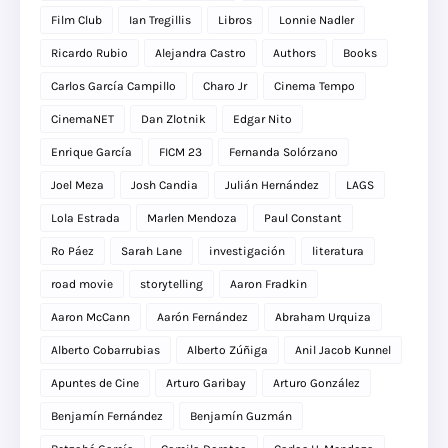
Film Club
Ian Tregillis
Libros
Lonnie Nadler
Ricardo Rubio
Alejandra Castro
Authors
Books
Carlos García Campillo
Charo Jr
Cinema Tempo
CinemaNET
Dan Zlotnik
Edgar Nito
Enrique García
FICM 23
Fernanda Solórzano
Joel Meza
Josh Candia
Julián Hernández
LAGS
Lola Estrada
Marlen Mendoza
Paul Constant
Ro Páez
Sarah Lane
investigación
literatura
road movie
storytelling
Aaron Fradkin
Aaron McCann
Aarón Fernández
Abraham Urquiza
Alberto Cobarrubias
Alberto Zúñiga
Anil Jacob Kunnel
Apuntes de Cine
Arturo Garibay
Arturo González
Benjamín Fernández
Benjamín Guzmán