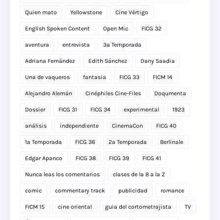
Quien mato
Yellowstone
Cine Vértigo
English Spoken Content
Open Mic
FICG 32
aventura
entrevista
3a Temporada
Adriana Fernández
Edith Sánchez
Dany Saadia
Una de vaqueros
fantasia
FICG 33
FICM 14
Alejandro Alemán
Cinéphiles Cine-Files
Doqumenta
Dossier
FICG 31
FICG 34
experimental
1923
análisis
independiente
CinemaCon
FICG 40
1a Temporada
FICG 36
2a Temporada
Berlinale
Edgar Apanco
FICG 38
FICG 39
FICG 41
Nunca leas los comentarios
clases de la B a la Z
comic
commentary track
publicidad
romance
FICM 15
cine oriental
guia del cortometrajista
TV