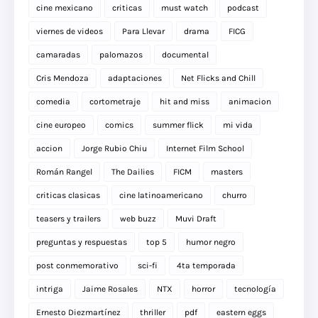
cine mexicano
criticas
must watch
podcast
viernes de videos
Para Llevar
drama
FICG
camaradas
palomazos
documental
Cris Mendoza
adaptaciones
Net Flicks and Chill
comedia
cortometraje
hit and miss
animacion
cine europeo
comics
summer flick
mi vida
accion
Jorge Rubio Chiu
Internet Film School
Román Rangel
The Dailies
FICM
masters
criticas clasicas
cine latinoamericano
churro
teasers y trailers
web buzz
Muvi Draft
preguntas y respuestas
top 5
humor negro
post conmemorativo
sci-fi
4ta temporada
intriga
Jaime Rosales
NTX
horror
tecnología
Ernesto Diezmartínez
thriller
pdf
eastern eggs