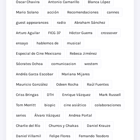
Óscar Chavira
Antonio Camarillo
Blanca López
Mario Solano
acción
Recomendaciones
cannes
guest appearances
radio
Abraham Sánchez
Arturo Aguilar
FICG 37
Héctor Guerra
crossover
ensayo
hablemos de
musical
Especial de Cine Mexicano
Rebeca Jiménez
Sócrates Ochoa
comunicacion
western
Andrés Garza Escobar
Mariana Mijares
Mauricio González
Odeen Rocha
Raúl Fuentes
Criss Bringas
DTH
Enrique Vázquez
Mark Russell
Tom Merritt
biopic
cine asiático
colaboraciones
series
Álvaro Vázquez
Andrea Portal
Charlie del Río
Churros y Chakas
Daniel Krauze
Daniel Villamil
Felipe Flores
Fernando Teodoro