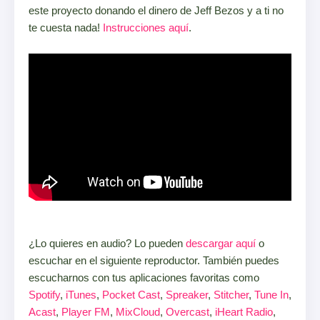
este proyecto donando el dinero de Jeff Bezos y a ti no
te cuesta nada!
Instrucciones aquí
.
¿Lo quieres en audio? Lo pueden
descargar aquí
o
escuchar en el siguiente reproductor. También puedes
escucharnos con tus aplicaciones favoritas como
Spotify
,
iTunes
,
Pocket Cast
,
Spreaker
,
Stitcher
,
Tune In
,
Acast
,
Player FM
,
MixCloud
,
Overcast
,
iHeart Radio
,