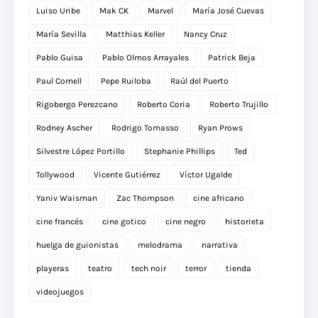
Luiso Uribe
Mak CK
Marvel
María José Cuevas
María Sevilla
Matthias Keller
Nancy Cruz
Pablo Guisa
Pablo Olmos Arrayales
Patrick Beja
Paul Cornell
Pepe Ruiloba
Raúl del Puerto
Rigobergo Perezcano
Roberto Coria
Roberto Trujillo
Rodney Ascher
Rodrigo Tomasso
Ryan Prows
Silvestre López Portillo
Stephanie Phillips
Ted
Tollywood
Vicente Gutiérrez
Víctor Ugalde
Yaniv Waisman
Zac Thompson
cine africano
cine francés
cine gotico
cine negro
historieta
huelga de guionistas
melodrama
narrativa
playeras
teatro
tech noir
terror
tienda
videojuegos