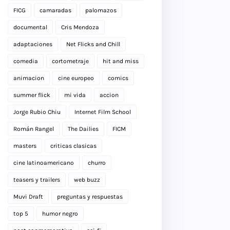
FICG
camaradas
palomazos
documental
Cris Mendoza
adaptaciones
Net Flicks and Chill
comedia
cortometraje
hit and miss
animacion
cine europeo
comics
summer flick
mi vida
accion
Jorge Rubio Chiu
Internet Film School
Román Rangel
The Dailies
FICM
masters
criticas clasicas
cine latinoamericano
churro
teasers y trailers
web buzz
Muvi Draft
preguntas y respuestas
top 5
humor negro