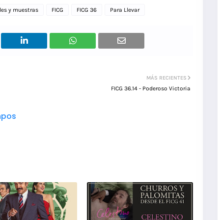
les y muestras
FICG
FICG 36
Para Llevar
MÁS RECIENTES
FICG 36.14 - Poderoso Victoria
pos