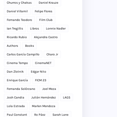
Churros y Chakas
Daniel Krauze
Daniel Villamil
Felipe Flores
Fernando Teodoro
Film Club
Ian Tregillis
Libros
Lonnie Nadler
Ricardo Rubio
Alejandra Castro
Authors
Books
Carlos García Campillo
Charo Jr
Cinema Tempo
CinemaNET
Dan Zlotnik
Edgar Nito
Enrique García
FICM 23
Fernanda Solórzano
Joel Meza
Josh Candia
Julián Hernández
LAGS
Lola Estrada
Marlen Mendoza
Paul Constant
Ro Páez
Sarah Lane