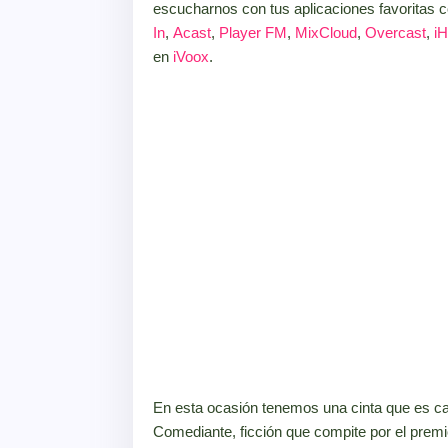
escucharnos con tus aplicaciones favoritas
In
,
Acast
,
Player FM
,
MixCloud
,
Overcast
,
iH
en
iVoox
.
En esta ocasión tenemos una cinta que es cas
Comediante, ficción que compite por el premi