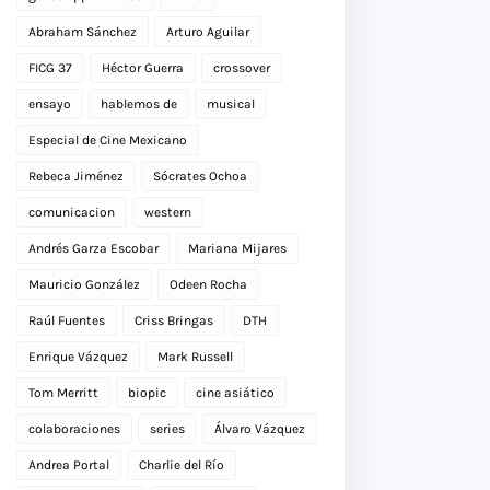
Abraham Sánchez
Arturo Aguilar
FICG 37
Héctor Guerra
crossover
ensayo
hablemos de
musical
Especial de Cine Mexicano
Rebeca Jiménez
Sócrates Ochoa
comunicacion
western
Andrés Garza Escobar
Mariana Mijares
Mauricio González
Odeen Rocha
Raúl Fuentes
Criss Bringas
DTH
Enrique Vázquez
Mark Russell
Tom Merritt
biopic
cine asiático
colaboraciones
series
Álvaro Vázquez
Andrea Portal
Charlie del Río