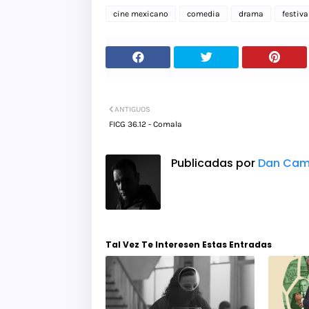
cine mexicano
comedia
drama
festiva
ANTIGUOS
FICG 36.12 - Comala
Publicadas por
Dan Cam
Tal Vez Te Interesen Estas Entradas