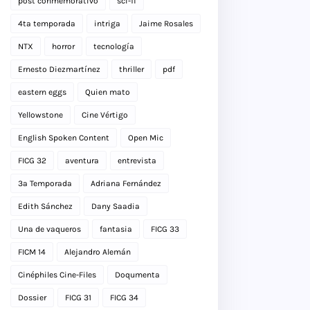
post conmemorativo
sci-fi
4ta temporada
intriga
Jaime Rosales
NTX
horror
tecnología
Ernesto Diezmartínez
thriller
pdf
eastern eggs
Quien mato
Yellowstone
Cine Vértigo
English Spoken Content
Open Mic
FICG 32
aventura
entrevista
3a Temporada
Adriana Fernández
Edith Sánchez
Dany Saadia
Una de vaqueros
fantasia
FICG 33
FICM 14
Alejandro Alemán
Cinéphiles Cine-Files
Doqumenta
Dossier
FICG 31
FICG 34