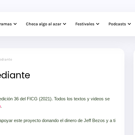
gramas
Checa algo al azar
Festivales
Podcasts
mediante
ediante
dición 36 del FICG (2021). Todos los textos y videos se
n
.
yar este proyecto donando el dinero de Jeff Bezos y a ti