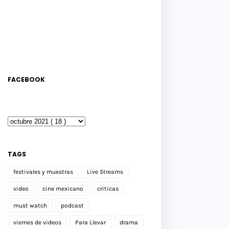
FACEBOOK
TAGS
festivales y muestras
Live Streams
video
cine mexicano
criticas
must watch
podcast
viernes de videos
Para Llevar
drama