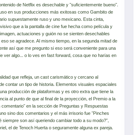
ntenido de Netflix es desechable y "suficientemente bueno".
cluso en sus producciones más exitosas como Gambito de
ario supuestamente ruso y uno mexicano. Esta cinta,
isivo que a la pantalla de cine fue hecha como película y
a imagen, actuaciones y guión no se sienten desechables
y eso se agradece. Al mismo tiempo, en la segunda mitad de
mente así que me pregunto si eso será conveniente para una
 ver algo... o lo ves en fast forward, cosa que no harías en
lidad que refleja, un cast carismático y cercano al
 contar un tipo de historia. Elementos visuales espaciales
 una producción de plataformas y es otro extra que tiene la
ia al punto de que al final de la proyección, el Premio a la
n comentario" en la sección de Preguntas y Respuestas
 uno sino dos comentarios y el más irrisorio fue "Pinches
qué siempre son así queriendo cambiar todo a su modo?",
iel, el de Tenoch Huerta o seguramente alguna ex pareja.