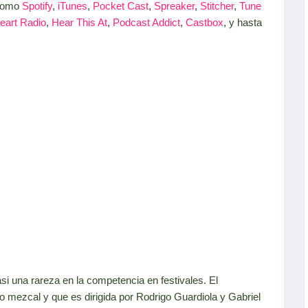
 como
Spotify
,
iTunes
,
Pocket Cast
,
Spreaker
,
Stitcher
,
Tune
eart Radio
,
Hear This At
,
Podcast Addict
,
Castbox
, y hasta
i una rareza en la competencia en festivales. El
o mezcal y que es dirigida por Rodrigo Guardiola y Gabriel