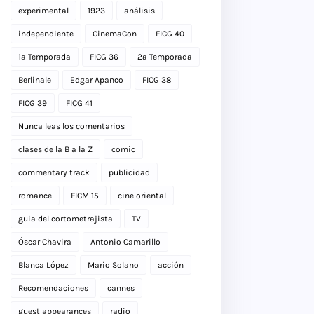
experimental
1923
análisis
independiente
CinemaCon
FICG 40
1a Temporada
FICG 36
2a Temporada
Berlinale
Edgar Apanco
FICG 38
FICG 39
FICG 41
Nunca leas los comentarios
clases de la B a la Z
comic
commentary track
publicidad
romance
FICM 15
cine oriental
guia del cortometrajista
TV
Óscar Chavira
Antonio Camarillo
Blanca López
Mario Solano
acción
Recomendaciones
cannes
guest appearances
radio