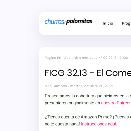
Inicio
Pro
Página Principal
cine mexicano
FICG 32.13 - El Co
FICG 32.13 - El Com
Dan Campos
martes, octubre 26, 2021
Presentamos la cobertura que hicimos en la e
presentaron originalmente en
nuestro Patreo
¿Tienes cuenta de Amazon Prime? ¡Puedes apo
no te cuesta nada!
Instrucciones aquí
.